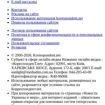
E-mail рассылка
Контакты
Реклама на сайте
Использование материалов korrespondent.net
Правила пользования сайтом
Договор пользования сайтом
Политика в сфере конфиденциальности и персональных
данных
Пользовательское соглашение
Редакция
© 2000-2026, Korrespondent.net
Субъект в сфере онлайн-медиа Название онлайн-медиа -
«КореспонденТ.net» Адрес: 02091, місто Київ,
ХАРКІВСЬКЕ ШОСЕ, будинок 172-Б, офіс 208/1 E-mail:
sunlight@mediadim.com.ua
Телефон: 044-205-43-00
Идентификатор медиа - R40-06068
Использование любых материалов, размещённых на
сайте, разрешается при условии ссылки на
Корреспондент.net.
При копировании материалов со страницы «Новости
Украины и мира», для интернет-изданий – обязательна
прямая открытая для поисковых систем гиперссылка.