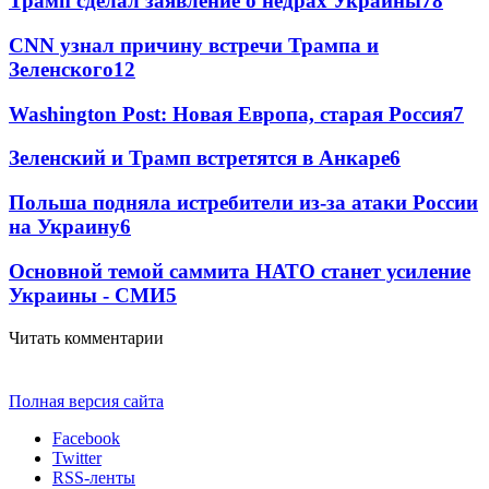
Трамп сделал заявление о недрах Украины
78
CNN узнал причину встречи Трампа и
Зеленского
12
Washington Post: Новая Европа, старая Россия
7
Зеленский и Трамп встретятся в Анкаре
6
Польша подняла истребители из-за атаки России
на Украину
6
Основной темой саммита НАТО станет усиление
Украины - СМИ
5
Читать комментарии
Полная версия сайта
Facebook
Twitter
RSS-ленты