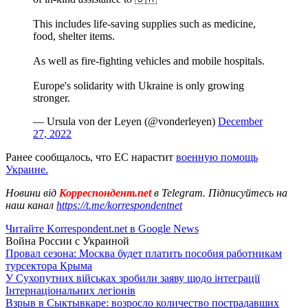
This includes life-saving supplies such as medicine,
food, shelter items.
As well as fire-fighting vehicles and mobile hospitals.
Europe's solidarity with Ukraine is only growing
stronger.
— Ursula von der Leyen (@vonderleyen)
December
27, 2022
Ранее сообщалось, что ЕС нарастит
военную помощь
Украине.
Новини від
Корреспондент.net
в Telegram. Підписуйтесь на
наш канал
https://t.me/korrespondentnet
Читайте Korrespondent.net в Google News
Война России с Украиной
Провал сезона: Москва будет платить пособия работникам
турсектора Крыма
У Сухопутних військах зробили заяву щодо інтеграції
Інтернаціональних легіонів
Взрыв в Сыктывкаре: возросло количество пострадавших