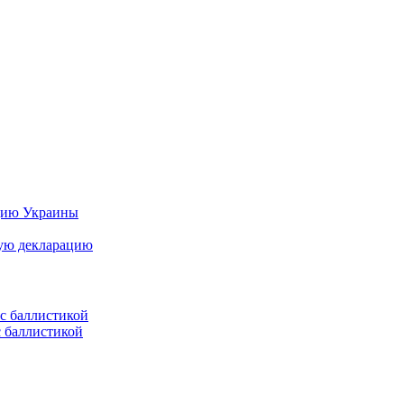
цию Украины
ную декларацию
с баллистикой