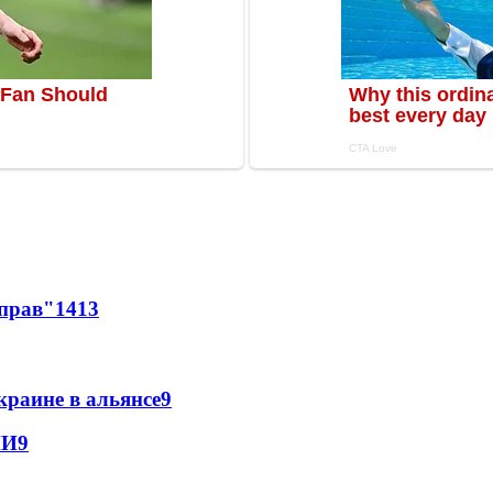
 прав"
14
13
краине в альянсе
9
МИ
9