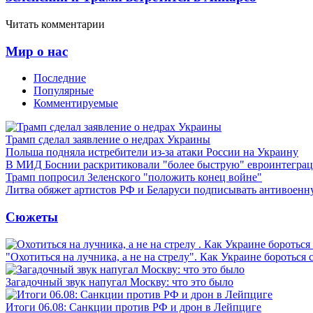
Читать комментарии
Мир о нас
Последние
Популярные
Комментируемые
Трамп сделал заявление о недрах Украины
Польша подняла истребители из-за атаки России на Украину
В МИД Боснии раскритиковали "более быструю" евроинтегра
Трамп попросил Зеленского "положить конец войне"
Литва обяжет артистов РФ и Беларуси подписывать антивоен
Сюжеты
"Охотиться на лучника, а не на стрелу". Как Украине бороться 
Загадочный звук напугал Москву: что это было
Итоги 06.08: Санкции против РФ и дрон в Лейпциге