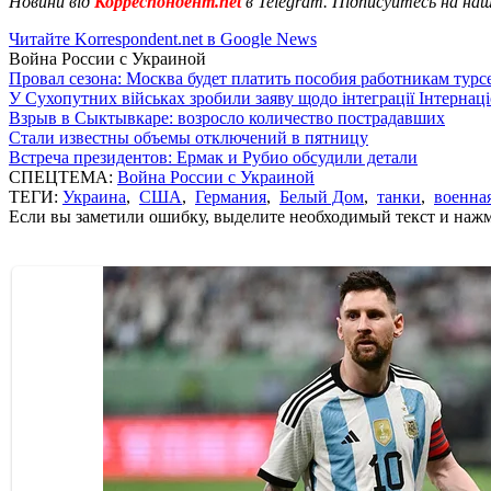
Новини від
Корреспондент.net
в Telegram. Підписуйтесь на на
Читайте Korrespondent.net в Google News
Война России с Украиной
Провал сезона: Москва будет платить пособия работникам тур
У Сухопутних військах зробили заяву щодо інтеграції Інтернац
Взрыв в Сыктывкаре: возросло количество пострадавших
Стали известны объемы отключений в пятницу
Встреча президентов: Ермак и Рубио обсудили детали
СПЕЦТЕМА:
Война России с Украиной
ТЕГИ:
Украина
,
США
,
Германия
,
Белый Дом
,
танки
,
военна
Если вы заметили ошибку, выделите необходимый текст и нажми