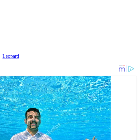
,
Leopard