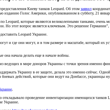
предоставления Киеву танков Leopard. Об этом
заявил
координат
ю изданию Голос Америки, опубликованном в субботу, 21 январ
 по Leopard, которые являются великолепными танками, очень м
ии. Но этот вопрос является ключевым. Это решение Германии”, 
доставить Leopard Украине.
огут и где они могут, и в том размере и масштабе, который их ус
е она начала делать еще в начале войны.
 из ведущих в мире доноров Украины с точки зрения именно фин
поддержать Украину в ее защите, делала это именно сейчас. Од
дов боевых действий, которые они ведут на Донбассе, украинцы 
Украине
.
 откладывало проведение инвентаризации имеющихся танков L
че Украине.