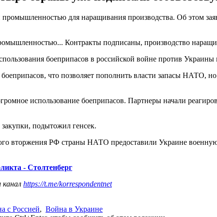
 промышленностью для наращивания производства. Об этом зая
омышленностью... Контракты подписаны, производство наращива
спользования боеприпасов в российской войне против Украины 
боеприпасов, что позволяет пополнить власти запасы НАТО, но 
огромное использование боеприпасов. Партнеры начали реагирова
 закупки, подытожил генсек.
енного вторжения РФ страны НАТО предоставили Украине военн
ликта - Столтенберг
ш канал
https://t.me/korrespondentnet
а с Россией
,
Война в Украине