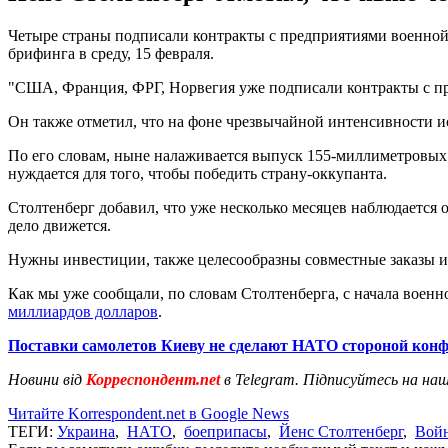
Четыре страны подписали контракты с предприятиями военной
брифинга в среду, 15 февраля.
"США, Франция, ФРГ, Норвегия уже подписали контракты с пр
Он также отметил, что на фоне чрезвычайной интенсивности и
По его словам, ныне налаживается выпуск 155-миллиметровых 
нуждается для того, чтобы победить страну-оккупанта.
Столтенберг добавил, что уже несколько месяцев наблюдается 
дело движется.
Нужны инвестиции, также целесообразны совместные заказы и
Как мы уже сообщали, по словам Столтенберга, с начала во
миллиардов долларов
.
Поставки самолетов Киеву не сделают НАТО стороной конф
Новини від
Корреспондент.net
в Telegram. Підписуйтесь на на
Читайте Korrespondent.net в Google News
ТЕГИ:
Украина
,
НАТО
,
боеприпасы
,
Йенс Столтенберг
,
Войн