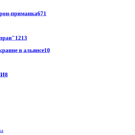
дрон-приманка
671
 прав"
12
13
краине в альянсе
10
МИ
8