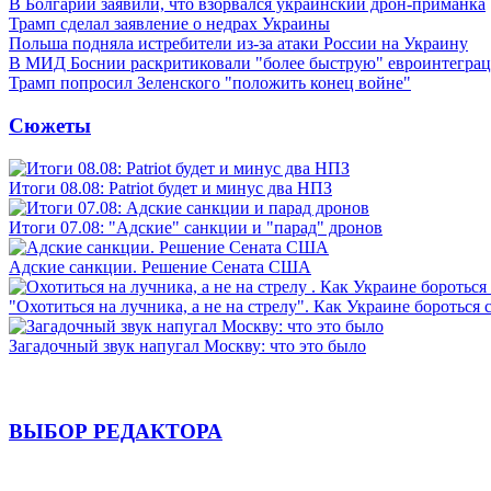
В Болгарии заявили, что взорвался украинский дрон-приманка
Трамп сделал заявление о недрах Украины
Польша подняла истребители из-за атаки России на Украину
В МИД Боснии раскритиковали "более быструю" евроинтегра
Трамп попросил Зеленского "положить конец войне"
Сюжеты
Итоги 08.08: Patriot будет и минус два НПЗ
Итоги 07.08: "Адские" санкции и "парад" дронов
Адские санкции. Решение Сената США
"Охотиться на лучника, а не на стрелу". Как Украине бороться 
Загадочный звук напугал Москву: что это было
ВЫБОР РЕДАКТОРА