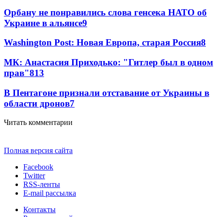
Орбану не понравились слова генсека НАТО об
Украине в альянсе
9
Washington Post: Новая Европа, старая Россия
8
МК: Анастасия Приходько: "Гитлер был в одном
прав"
8
13
В Пентагоне признали отставание от Украины в
области дронов
7
Читать комментарии
Полная версия сайта
Facebook
Twitter
RSS-ленты
E-mail рассылка
Контакты