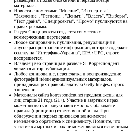
размещена в подзаголовке или в первом абзаце
материала.
Новости с пометками "Мнение", "Экспертиза",
"Заявление", "Регионы", "Деньги", "Власть", "Выборы",
"Тест-драйв", "Спецпроекты", "Промо" публикуются на
правах рекламы.
Раздел Спецпроекты создается совместно с
коммерческими партнерами.
Любое копирование, публикация, републикация и
другое распространение информации, которое содержит
ссылку на "Интерфакс-Украина", EPA / UPG, строго
воспрещается.
Владелец веб-страницы в разделе Я- Корреспондент
является автор публикации.
Любое копирование, перепечатка и воспроизведение
фотографий и/или аудиовизуальных материалов,
принадлежащих правообладателю Getty Images, строго
запрещено.
Материалы сайта korrespondent.net предназначены для
лиц старше 21 года (21+). Участие в азартных играх
может вызвать игровую зависимость. Соблюдайте
правила (принципы) ответственной игры. При
обнаружении первых признаков зависимости
немедленно обратитесь к специалисту. Помните, что
участие в азартных играх не может являться источником