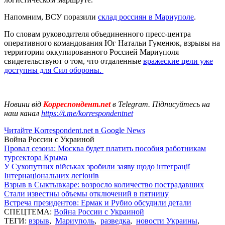
Напомним, ВСУ поразили
склад россиян в Мариуполе
.
По словам руководителя объединенного пресс-центра
оперативного командования Юг Натальи Гуменюк, взрывы на
территории оккупированного Россией Мариуполя
свидетельствуют о том, что отдаленные
вражеские цели уже
доступны для Сил обороны.
Новини від
Корреспондент.net
в Telegram. Підписуйтесь на
наш канал
https://t.me/korrespondentnet
Читайте Korrespondent.net в Google News
Война России с Украиной
Провал сезона: Москва будет платить пособия работникам
турсектора Крыма
У Сухопутних військах зробили заяву щодо інтеграції
Інтернаціональних легіонів
Взрыв в Сыктывкаре: возросло количество пострадавших
Стали известны объемы отключений в пятницу
Встреча президентов: Ермак и Рубио обсудили детали
СПЕЦТЕМА:
Война России с Украиной
ТЕГИ:
взрыв
,
Мариуполь
,
разведка
,
новости Украины
,