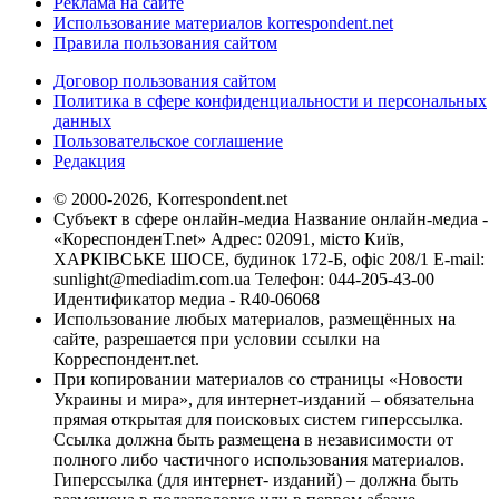
Реклама на сайте
Использование материалов korrespondent.net
Правила пользования сайтом
Договор пользования сайтом
Политика в сфере конфиденциальности и персональных
данных
Пользовательское соглашение
Редакция
© 2000-2026, Korrespondent.net
Субъект в сфере онлайн-медиа Название онлайн-медиа -
«КореспонденТ.net» Адрес: 02091, місто Київ,
ХАРКІВСЬКЕ ШОСЕ, будинок 172-Б, офіс 208/1 E-mail:
sunlight@mediadim.com.ua
Телефон: 044-205-43-00
Идентификатор медиа - R40-06068
Использование любых материалов, размещённых на
сайте, разрешается при условии ссылки на
Корреспондент.net.
При копировании материалов со страницы «Новости
Украины и мира», для интернет-изданий – обязательна
прямая открытая для поисковых систем гиперссылка.
Ссылка должна быть размещена в независимости от
полного либо частичного использования материалов.
Гиперссылка (для интернет- изданий) – должна быть