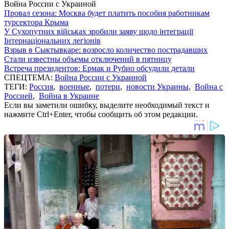
Война России с Украиной
Провал сезона: Москва будет платить пособия работникам
турсектора Крыма
У Сухопутних військах зробили заяву щодо інтеграції
Інтернаціональних легіонів
Взрыв в Сыктывкаре: возросло количество пострадавших
Стали известны объемы отключений в пятницу
Встреча президентов: Ермак и Рубио обсудили детали
СПЕЦТЕМА:
Война России с Украиной
ТЕГИ:
Россия
,
военные
,
потери
,
новости Украины
,
Война с
Россией
,
Война в Украине
Если вы заметили ошибку, выделите необходимый текст и
нажмите Ctrl+Enter, чтобы сообщить об этом редакции.