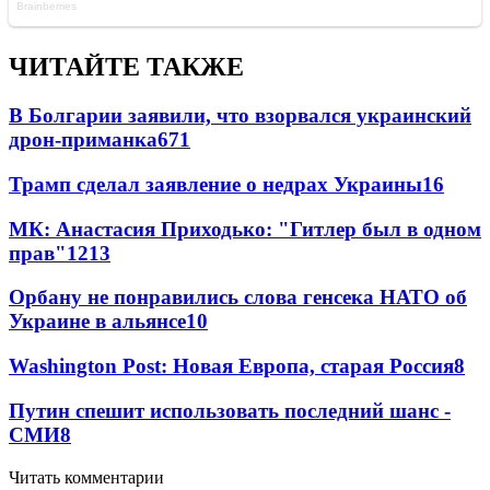
ЧИТАЙТЕ ТАКЖЕ
В Болгарии заявили, что взорвался украинский
дрон-приманка
671
Трамп сделал заявление о недрах Украины
16
МК: Анастасия Приходько: "Гитлер был в одном
прав"
12
13
Орбану не понравились слова генсека НАТО об
Украине в альянсе
10
Washington Post: Новая Европа, старая Россия
8
Путин спешит использовать последний шанс -
СМИ
8
Читать комментарии