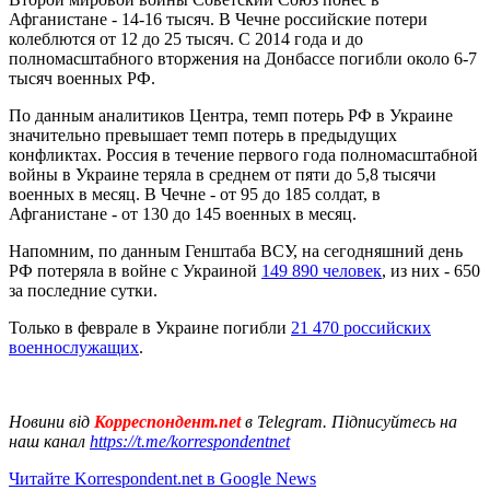
Афганистане - 14-16 тысяч. В Чечне российские потери
колеблются от 12 до 25 тысяч. С 2014 года и до
полномасштабного вторжения на Донбассе погибли около 6-7
тысяч военных РФ.
По данным аналитиков Центра, темп потерь РФ в Украине
значительно превышает темп потерь в предыдущих
конфликтах. Россия в течение первого года полномасштабной
войны в Украине теряла в среднем от пяти до 5,8 тысячи
военных в месяц. В Чечне - от 95 до 185 солдат, в
Афганистане - от 130 до 145 военных в месяц.
Напомним, по данным Генштаба ВСУ, на сегодняшний день
РФ потеряла в войне с Украиной
149 890 человек
, из них - 650
за последние сутки.
Только в феврале в Украине погибли
21 470 российских
военнослужащих
.
Новини від
Корреспондент.net
в Telegram. Підписуйтесь на
наш канал
https://t.me/korrespondentnet
Читайте Korrespondent.net в Google News