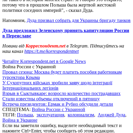
потому что в прошлом Польша была жертвой жестокой
политики соседних империй", - сказал Дуда.
Напомним,
Дуда призвал собрать для Украины бригаду танков
Дуда предложил Зеленскому принять капитуляцию России
в Переяславе
Новини від
Корреспондент.net
в Telegram. Підписуйтесь на
наш канал
https://t.me/korrespondentnet
Читайте Korrespondent.net в Google News
Война России с Украиной
Провал сезона: Москва будет платить пособия работникам
турсектора Крыма
У Сухопутних військах зробили заяву щодо інтеграції
Інтернаціональних легіонів
Взрыв в Сыктывкаре: возросло количество пострадавших
Стали известны объемы отключений в пятницу
Встреча президентов: Ермак и Рубио обсудили детали
СПЕЦТЕМА:
Война России с Украиной
ТЕГИ:
Польша
,
эксплуатация
,
колониализм
,
Анджей Дуда
,
Война в Украине
Если вы заметили ошибку, выделите необходимый текст и
нажмите Ctrl+Enter, чтобы сообщить об этом редакции.