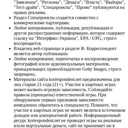
"Заявление", "Регионы", "Деньги", "Власть", "Выборы",
"Тест-драйв", "Спецпроекты", "Промо" публикуются на
правах рекламы.
Раздел Спецпроекты создается совместно с
коммерческими партнерами.
Любое копирование, публикация, републикация и
другое распространение информации, которое содержит
ссылку на "Интерфакс-Украина", EPA / UPG, строго
воспрещается.
Владелец веб-страницы в разделе Я- Корреспондент
является автор публикации.
Любое копирование, перепечатка и воспроизведение
фотографий и/или аудиовизуальных материалов,
принадлежащих правообладателю Getty Images, строго
запрещено.
Материалы сайта korrespondent.net предназначены для
лиц старше 21 года (21+). Участие в азартных играх
может вызвать игровую зависимость. Соблюдайте
правила (принципы) ответственной игры. При
обнаружении первых признаков зависимости
немедленно обратитесь к специалисту. Помните, что
участие в азартных играх не может являться источником
доходов или альтернативой работе. Информационный
ресурс korrespondent.net не проводит игры на реальные
и/или виртуальные деньги, сайт не принимает ни в