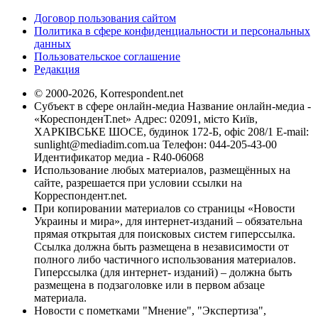
Договор пользования сайтом
Политика в сфере конфиденциальности и персональных
данных
Пользовательское соглашение
Редакция
© 2000-2026, Korrespondent.net
Субъект в сфере онлайн-медиа Название онлайн-медиа -
«КореспонденТ.net» Адрес: 02091, місто Київ,
ХАРКІВСЬКЕ ШОСЕ, будинок 172-Б, офіс 208/1 E-mail:
sunlight@mediadim.com.ua
Телефон: 044-205-43-00
Идентификатор медиа - R40-06068
Использование любых материалов, размещённых на
сайте, разрешается при условии ссылки на
Корреспондент.net.
При копировании материалов со страницы «Новости
Украины и мира», для интернет-изданий – обязательна
прямая открытая для поисковых систем гиперссылка.
Ссылка должна быть размещена в независимости от
полного либо частичного использования материалов.
Гиперссылка (для интернет- изданий) – должна быть
размещена в подзаголовке или в первом абзаце
материала.
Новости с пометками "Мнение", "Экспертиза",