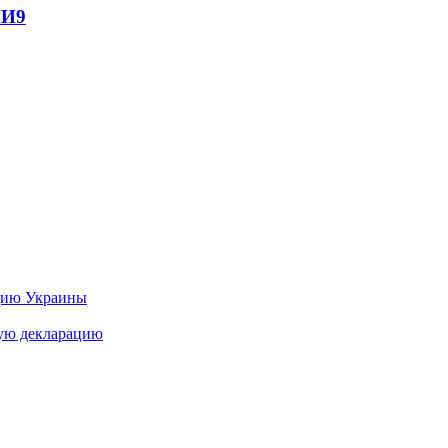
МИ
9
цию Украины
ную декларацию