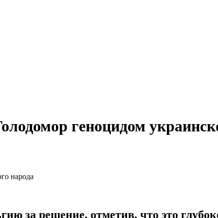
олодомор геноцидом украинск
ию за решение, отметив, что это глубо