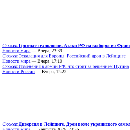
Сюжет
Грязные технологии. Атаки РФ на выборы во Фран
Новости мира
— Вчера, 23:39
Сюжет
Эскалация для Европы. Российский дрон в Лейпциге
Новости мира
— Вчера, 17:10
Сюжет
Изменения в армии РФ: что стоит за решением Путина
Новости России
— Вчера, 15:22
Сюжет
Диверсия в Лейпциге. Дрон возле украинского само
Новости мира
— 5 августа 2026, 23:36