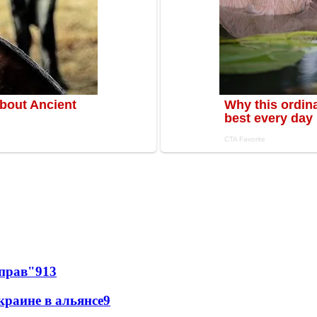
 прав"
9
13
краине в альянсе
9