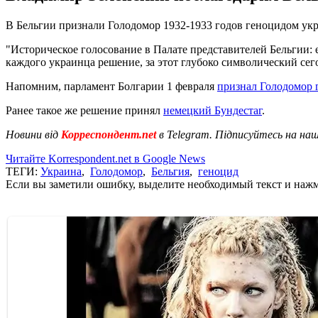
В Бельгии признали Голодомор 1932-1933 годов геноцидом укр
"Историческое голосование в Палате представителей Бельгии: 
каждого украинца решение, за этот глубоко символический сего
Напомним, парламент Болгарии 1 февраля
признал Голодомор 
Ранее такое же решение принял
немецкий Бундестаг
.
Новини від
Корреспондент.net
в Telegram. Підписуйтесь на на
Читайте Korrespondent.net в Google News
ТЕГИ:
Украина
,
Голодомор
,
Бельгия
,
геноцид
Если вы заметили ошибку, выделите необходимый текст и нажми