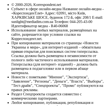
© 2000-2026, Korrespondent.net
Субъект в сфере онлайн-медиа Название онлайн-медиа -
«КореспонденТ.net» Адрес: 02091, місто Київ,
ХАРКІВСЬКЕ ШОСЕ, будинок 172-Б, офіс 208/1 E-mail:
sunlight@mediadim.com.ua
Телефон: 044-205-43-00
Идентификатор медиа - R40-06068
Использование любых материалов, размещённых на
сайте, разрешается при условии ссылки на
Корреспондент.net.
При копировании материалов со страницы «Новости
Украины и мира», для интернет-изданий – обязательна
прямая открытая для поисковых систем гиперссылка.
Ссылка должна быть размещена в независимости от
полного либо частичного использования материалов.
Гиперссылка (для интернет- изданий) – должна быть
размещена в подзаголовке или в первом абзаце
материала.
Новости с пометками "Мнение", "Экспертиза",
"Заявление", "Регионы", "Деньги", "Власть", "Выборы",
"Тест-драйв", "Спецпроекты", "Промо" публикуются на
правах рекламы.
Раздел Спецпроекты создается совместно с
коммерческими партнерами.
Любое копирование, публикация, републикация и