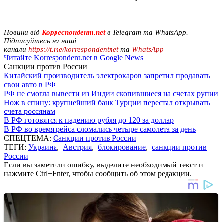
Новини від
Корреспондент.net
в Telegram та WhatsApp.
Підписуйтесь на наші
канали
https://t.me/korrespondentnet
та
WhatsApp
Читайте Korrespondent.net в Google News
Санкции против России
Китайский производитель электрокаров запретил продавать
свои авто в РФ
РФ не смогла вывести из Индии скопившиеся на счетах рупии
Нож в спину: крупнейший банк Турции перестал открывать
счета россянам
В РФ готовятся к падению рубля до 120 за доллар
В РФ во время рейса сломались четыре самолета за день
СПЕЦТЕМА:
Санкции против России
ТЕГИ:
Украина
,
Австрия
,
блокирование
,
санкции против
России
Если вы заметили ошибку, выделите необходимый текст и
нажмите Ctrl+Enter, чтобы сообщить об этом редакции.