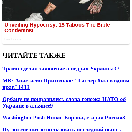
ЧИТАЙТЕ ТАКЖЕ
Трамп сделал заявление о недрах Украины
37
МК: Анастасия Приходько: "Гитлер был в одном
прав"
14
13
Орбану не понравились слова генсека НАТО об
Украине в альянсе
9
Washington Post: Новая Европа, старая Россия
8
Путин спешит использовать последний шанс -