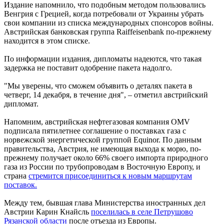
Издание напомнило, что подобным методом пользовались
Венгрия с Грецией, когда потребовали от Украины убрать
свои компании из списка международных спонсоров войны.
Австрийская банковская группа Raiffeisenbank по-прежнему
находится в этом списке.
По информации издания, дипломаты надеются, что такая
задержка не поставит одобрение пакета надолго.
"Мы уверены, что сможем объявить о деталях пакета в
четверг, 14 декабря, в течение дня", – отметил австрийский
дипломат.
Напомним, австрийская нефтегазовая компания OMV
подписала пятилетнее соглашение о поставках газа с
норвежской энергетической группой Equinor. По данным
правительства, Австрия, не имеющая выхода к морю, по-
прежнему получает около 66% своего импорта природного
газа из России по трубопроводам в Восточную Европу, и
страна
стремится присоединиться к новым маршрутам
поставок.
Между тем, бывшая глава Министерства иностранных дел
Австрии Карин Кнайсль
поселилась в селе Петрушово
Рязанской области
после отъезда из Европы.