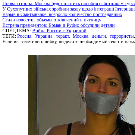
Провал сезона: Москва будет платить пособия работникам тур
У Сухопутних військах зробили заяву щодо інтеграції Інтернац
Взрыв в Сыктывкаре: возросло количество пострадавших
Стали известны объемы отключений в пятницу
Встреча президентов: Ермак и Рубио обсудили детали
СПЕЦТЕМА:
Война России с Украиной
ТЕГИ:
Россия
,
Украина
,
теракт
,
Москва
,
деньги
,
террористы
Если вы заметили ошибку, выделите необходимый текст и нажми