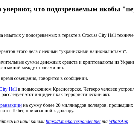
 уверяют, что подозреваемым якобы "пе
 изъятых у подозреваемых в теракте в Crocuss City Hall технич
гурантов этого дела с некими "украинскими националистами".
значительные суммы денежных средств и криптовалюты из Украин
ранзакций между странами нет.
время совещания, говорится в сообщении.
ity Hall
в подмосковном Красногорске. Четверо человек устрои
 расследует этот инцидент как террористический акт.
транзакции
на сумму более 20 миллиардов долларов, прошедших 
юты Tether, привязанной к доллару.
уйтесь на наші канали
https://t.me/korrespondentnet
та
WhatsApp