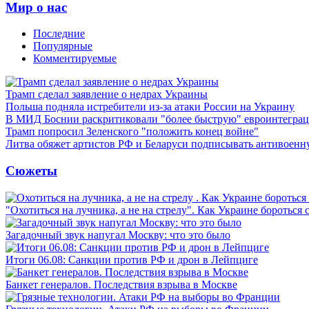
Мир о нас
Последние
Популярные
Комментируемые
Трамп сделал заявление о недрах Украины
Польша подняла истребители из-за атаки России на Украину
В МИД Боснии раскритиковали "более быструю" евроинтегра
Трамп попросил Зеленского "положить конец войне"
Литва обяжет артистов РФ и Беларуси подписывать антивоен
Сюжеты
"Охотиться на лучника, а не на стрелу". Как Украине бороться 
Загадочный звук напугал Москву: что это было
Итоги 06.08: Санкции против РФ и дрон в Лейпциге
Банкет генералов. Последствия взрыва в Москве