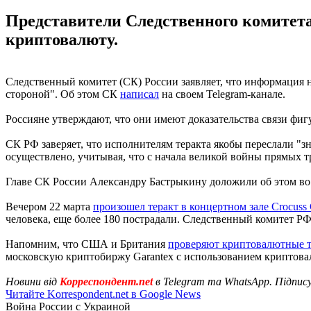
Представители Следственного комитета
криптовалюту.
Следственный комитет (СК) России заявляет, что информация на
стороной". Об этом СК
написал
на своем Telegram-канале.
Россияне утверждают, что они имеют доказательства связи фи
СК РФ заверяет, что исполнителям теракта якобы переслали "
осуществлено, учитывая, что с начала великой войны прямых т
Главе СК России Александру Бастрыкину доложили об этом во 
Вечером 22 марта
произошел теракт в концертном зале Crocuss C
человека, еще более 180 пострадали. Следственный комитет РФ
Напомним, что США и Британия
проверяют криптовалютные 
московскую криптобиржу Garantex с использованием криптовал
Новини від
Корреспондент.net
в Telegram та WhatsApp. Підпис
Читайте Korrespondent.net в Google News
Война России с Украиной