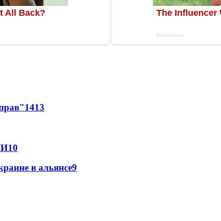
 прав"
14
13
МИ
10
краине в альянсе
9