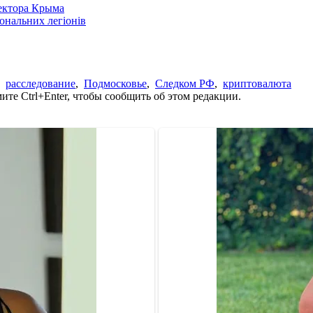
сектора Крыма
іональних легіонів
,
расследование
,
Подмосковье
,
Следком РФ
,
криптовалюта
те Ctrl+Enter, чтобы сообщить об этом редакции.