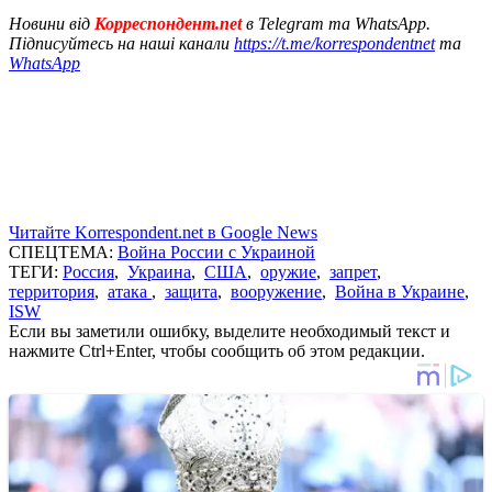
Новини від
Корреспондент.net
в Telegram та WhatsApp.
Підписуйтесь на наші канали
https://t.me/korrespondentnet
та
WhatsApp
Читайте Korrespondent.net в Google News
СПЕЦТЕМА:
Война России с Украиной
ТЕГИ:
Россия
,
Украина
,
США
,
оружие
,
запрет
,
территория
,
атака
,
защита
,
вооружение
,
Война в Украине
,
ISW
Если вы заметили ошибку, выделите необходимый текст и
нажмите Ctrl+Enter, чтобы сообщить об этом редакции.