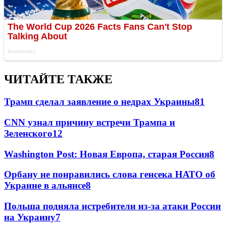
ЧИТАЙТЕ ТАКЖЕ
Трамп сделал заявление о недрах Украины
81
CNN узнал причину встречи Трампа и
Зеленского
12
Washington Post: Новая Европа, старая Россия
8
Орбану не понравились слова генсека НАТО об
Украине в альянсе
8
Польша подняла истребители из-за атаки России
на Украину
7