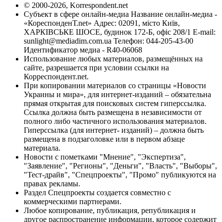
© 2000-2026, Korrespondent.net
Субъект в сфере онлайн-медиа Название онлайн-медиа -
«КореспонденТ.net» Адрес: 02091, місто Київ,
ХАРКІВСЬКЕ ШОСЕ, будинок 172-Б, офіс 208/1 E-mail:
sunlight@mediadim.com.ua
Телефон: 044-205-43-00
Идентификатор медиа - R40-06068
Использование любых материалов, размещённых на
сайте, разрешается при условии ссылки на
Корреспондент.net.
При копировании материалов со страницы «Новости
Украины и мира», для интернет-изданий – обязательна
прямая открытая для поисковых систем гиперссылка.
Ссылка должна быть размещена в независимости от
полного либо частичного использования материалов.
Гиперссылка (для интернет- изданий) – должна быть
размещена в подзаголовке или в первом абзаце
материала.
Новости с пометками "Мнение", "Экспертиза",
"Заявление", "Регионы", "Деньги", "Власть", "Выборы",
"Тест-драйв", "Спецпроекты", "Промо" публикуются на
правах рекламы.
Раздел Спецпроекты создается совместно с
коммерческими партнерами.
Любое копирование, публикация, републикация и
другое распространение информации, которое содержит