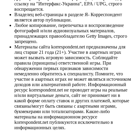
ссылку на "Интерфакс-Украина", EPA / UPG, строго
воспрещается.
Владелец веб-страницы в разделе Я- Корреспондент
является автор публикации.
Любое копирование, перепечатка и воспроизведение
фотографий и/или аудиовизуальных материалов,
принадлежащих правообладателю Getty Images, строго
запрещено.
Материалы сайта korrespondent.net предназначены для
лиц старше 21 года (21+). Участие в азартных играх
может вызвать игровую зависимость. Соблюдайте
правила (принципы) ответственной игры. При
обнаружении первых признаков зависимости
немедленно обратитесь к специалисту. Помните, что
участие в азартных играх не может являться источником
доходов или альтернативой работе. Информационный
ресурс korrespondent.net не проводит игры на реальные
и/или виртуальные деньги, сайт не принимает ни в
какой форме оплату ставок и других платежей, которые
связаны/могут быть связаны с азартными играми,
букмекерами или тотализаторами. Какие-либо
материалы на информационном ресурсе
korrespondent.net публикуются исключительно в
информационных целях.