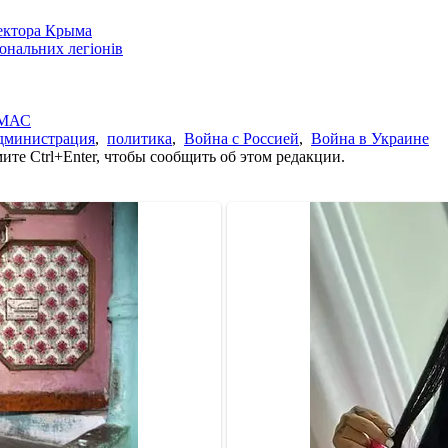
сектора Крыма
іональних легіонів
АМАС
дминистрация
,
политика
,
Война с Россией
,
Война в Украине
те Ctrl+Enter, чтобы сообщить об этом редакции.