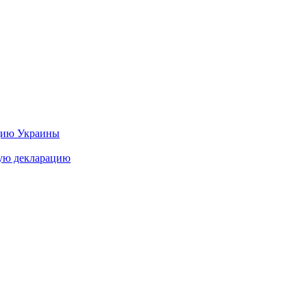
цию Украины
ную декларацию