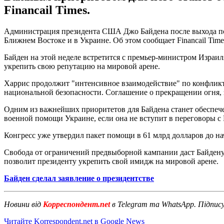
Financail Times.
Администрация президента США Джо Байдена после выхода пос
Ближнем Востоке и в Украине. Об этом сообщает Financail Time
Байден на этой неделе встретится с премьер-министром Израи
укрепить свою репутацию на мировой арене.
Харрис продолжит "интенсивное взаимодействие" по конфликт
национальной безопасности. Соглашение о прекращении огня, 
Одним из важнейших приоритетов для Байдена станет обеспеч
военной помощи Украине, если она не вступит в переговоры с 
Конгресс уже утвердил пакет помощи в 61 млрд долларов до на
Свобода от ограничений предвыборной кампании даст Байдену
позволит президенту укрепить свой имидж на мировой арене.
Байден сделал заявление о президентстве
Новини від
Корреспондент.net
в Telegram та WhatsApp. Підпис
Читайте Korrespondent.net в Google News