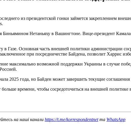
леднего из президентской гонки займется закреплением внешн
s.
ля Биньямином Нетаньяху в Вашингтоне. Вице-президент Камала
у в Газе. Основная часть внешней политики администрации сос
заключенное при посредничестве Байдена, позволит Харрис изб
ение максимально возможной поддержки Украины в случае побед
Россией.
чала 2025 года, но Байден может завершить текущие соглашения
 больше времени, чтобы сосредоточиться на внешней политике 
уйтесь на наші канали
https://t.me/korrespondentnet
та
WhatsApp