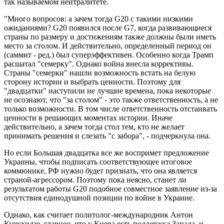
так называемом нейтралитете.
"Много вопросов: а зачем тогда G20 с такими низкими
ожиданиями? G20 появился после G7, когда развивающиеся
страны по размеру и достижениям также должны были иметь
место за столом. И действительно, определенный период он
(саммит - ред.) был суперэффективен. Особенно когда Трамп
расшатал "семерку". Однако война внесла коррективы.
Страны "семерки" нашли возможность встать на белую
сторону истории и выбрать ценности. Поэтому для
"двадцатки" наступили не лучшие времена, пока некоторые
не осознают, что "за столом" - это также ответственность, а не
только возможности. В том числе ответственность отстаивать
ценности в решающих моментах истории. Иначе
действительно, а зачем тогда стол тем, кто не желает
принимать решения и слезать "с забора", - подчеркнула она.
Но если Большая двадцатка все же воспримет предложение
Украины, чтобы подписать соответствующее итоговое
коммюнике, РФ нужно будет признать, что она является
страной-агрессором. Поэтому пока неясно, станет ли
результатом работы G20 подобное совместное заявление из-за
отсутствия единодушной позиции по войне в Украине.
Однако, как считает политолог-международник Антон
Кучухидзе, главное, что у Киева есть поддержка Запада, и