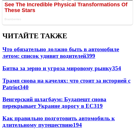
ЧИТАЙТЕ ТАКЖЕ
Что обязательно должно быть в автомобиле
летом: список удивит водителей
399
Битва за зерно и угроза мировому рынку
354
Трамп снова на качелях: что стоит за историей с
Patriot
340
Венгерский шлагбаум: Будапешт снова
перекрывает Украине дорогу в ЕС
319
Как правильно подготовить автомобиль к
длительному путешествию
194