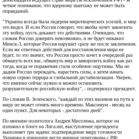
четкое понимание, что ядерному шантажу не может быть
оправданий.
"Украина всегда была лидером миротворческих усилий, и мир
это видел. И если Россия говорит, что якобы хочет закончить
эту войну, пусть докажет это действиями. Очевидно, что
словам России доверять невозможно, и не будет никаких
Минск-3, которые Россия нарушит сразу же после заключения.
Если же ответных действий для восстановления мира не
будет, то это значит, что Россия просто хочет в очередной раз
обмануть всех вас, обмануть мир и заморозить войну как раз
тогда, когда ее поражения стали особенно ощутимы. Мы не
дадим России переждать, нарастить силы, а затем начать
новую серию террора и глобальной дестабилизации. Уверен,
что именно сейчас нужно и можно остановить
разрушительную российскую войну", - подчеркнул президент.
По словам В. Зеленского, "каждый из этих вызовов на пути к
миру не может отнять много времени. Максимум - месяц на
один пункт. Для некоторых - достаточно дней".
По мнению политолога Андрея Миселюка, которое он
изложил в блоге на Лига.net, выступление президента
выполняет три задачи: подтверждение миру готовности
Украины в принципе вести мирные переговоры с РФ;