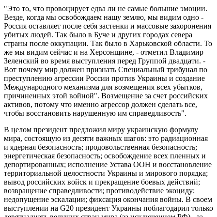
"Это то, что провоцирует едва ли не самые большие эмоции.
Везде, когда мы освобождаем нашу землю, мы видим одно -
Россия оставляет после себя застенки и массовые захоронения
убитых людей. Так было в Буче и других городах севера
страны после оккупации. Так было в Харьковской области. То
же мы видим сейчас и на Херсонщине, - отметил Владимир
Зеленский во время выступления перед Группой двадцати. -
Вот почему мир должен признать Специальный трибунал по
преступлению агрессии России против Украины и создание
Международного механизма для возмещения всех убытков,
причиненных этой войной". Возмещение за счет российских
активов, потому что именно агрессор должен сделать все,
чтобы восстановить нарушенную им справедливость".
В целом президент предложил миру украинскую формулу
мира, состоящую из десяти важных шагов: это радиационная
и ядерная безопасность; продовольственная безопасность;
энергетическая безопасность; освобождение всех пленных и
депортированных; исполнение Устава ООН и восстановление
территориальной целостности Украины и мирового порядка;
вывод российских войск и прекращение боевых действий;
возвращение справедливости; противодействие экоциду;
недопущение эскалации; фиксация окончания войны. В своем
выступлении на G20 президент Украины поблагодарил только
девятнадцать ведущих стран мира (за исключением РФ) - за