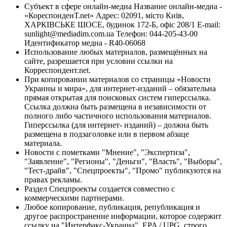
Субъект в сфере онлайн-медиа Название онлайн-медиа -
«КореспонденТ.net» Адрес: 02091, місто Київ,
ХАРКІВСЬКЕ ШОСЕ, будинок 172-Б, офіс 208/1 E-mail:
sunlight@mediadim.com.ua
Телефон: 044-205-43-00
Идентификатор медиа - R40-06068
Использование любых материалов, размещённых на
сайте, разрешается при условии ссылки на
Корреспондент.net.
При копировании материалов со страницы «Новости
Украины и мира», для интернет-изданий – обязательна
прямая открытая для поисковых систем гиперссылка.
Ссылка должна быть размещена в независимости от
полного либо частичного использования материалов.
Гиперссылка (для интернет- изданий) – должна быть
размещена в подзаголовке или в первом абзаце
материала.
Новости с пометками "Мнение", "Экспертиза",
"Заявление", "Регионы", "Деньги", "Власть", "Выборы",
"Тест-драйв", "Спецпроекты", "Промо" публикуются на
правах рекламы.
Раздел Спецпроекты создается совместно с
коммерческими партнерами.
Любое копирование, публикация, републикация и
другое распространение информации, которое содержит
ссылку на "Интерфакс-Украина", EPA / UPG, строго