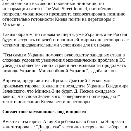
американский высокопоставленный чиновник, по
информации газеты The Wall Street Journal, настойчиво
попросил украинского президента скорректировать позицию
относительно готовности Киева пойти на переговоры с
Москвой. .
Таким образом, по словам эксперта, уже Украина, а не Россия
будет выступать горячей сторонницей мирных переговоров - с
четкими предварительными условиями для их начала.
"Тем самым Украина поможет руководству западных стран в
сложных условиях увеличения экономических проблем в ЕС
убеждать общества своих стран в необходимости продолжать
помощь Украине. Миролюбивой Украине", - добавил он.
Впрочем, представитель Кремля Дмитрий Песков уже
прокомментировал заявление президента Украины Владимира
Зеленского, что Минска-3 не будет. Д. Песков ожидаемо
заявил, что слова Зеленского "совершенно подтверждают"
тезис о нежелании Киева вести переговоры.
Совместное коммюнике - под вопросом
Вместе с тем юрист Агия Загребельская в блоге на Эспрессо
констатировала: "Двадцатка" частично застряла на "заборе", в