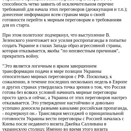
способность четко заявить об исключительном перечне
требований для начала этих переговоров (деоккупация и т.п.);
донесение информации всем странам мира о своей
готовности перейти к мирным переговорам и требованиям
для их старта.
При этом политолог подчеркнул, что выступление В.
Зеленского уничтожает все усилия роспропаганды в попытке
создать Украине в глазах Запада образ агрессивной страны,
которая отказывается, якобы "по неизвестным причинам",
прекратить войну.
"Это является логичным и ярким завершением
трансформации подачи в мире позиции Украины
относительно мирных переговоров с РФ. Поскольку, к
сожалению, в течение последних нескольких недель в Европе
и других странах утвердилась точка зрения о том, что Россия
готова без всяких условий начинать мирные переговоры
просто здесь и сейчас, а Украина от этих переговоров наотрез
отказывается. Это утверждение настойчиво и довольно
успешно доносила разными каналами российская пропаганда,
- подчеркнул он.- Трансляция месседжей о принципиальной
готовности Украины вести переговоры с Россией началась с
Киева после недавнего визита Джейка Салливана в
украинскую столицу. Именно во время этого визита