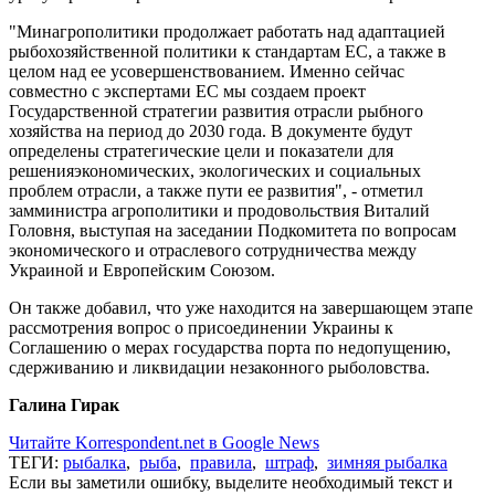
"Минагрополитики продолжает работать над адаптацией
рыбохозяйственной политики к стандартам ЕС, а также в
целом над ее усовершенствованием. Именно сейчас
совместно с экспертами ЕС мы создаем проект
Государственной стратегии развития отрасли рыбного
хозяйства на период до 2030 года. В документе будут
определены стратегические цели и показатели для
решенияэкономических, экологических и социальных
проблем отрасли, а также пути ее развития", - отметил
замминистра агрополитики и продовольствия Виталий
Головня, выступая на заседании Подкомитета по вопросам
экономического и отраслевого сотрудничества между
Украиной и Европейским Союзом.
Он также добавил, что уже находится на завершающем этапе
рассмотрения вопрос о присоединении Украины к
Соглашению о мерах государства порта по недопущению,
сдерживанию и ликвидации незаконного рыболовства.
Галина Гирак
Читайте Korrespondent.net в Google News
ТЕГИ:
рыбалка
,
рыба
,
правила
,
штраф
,
зимняя рыбалка
Если вы заметили ошибку, выделите необходимый текст и