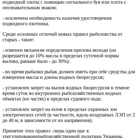
подводной охоты с помощью сигнального буя или плота с
опознавательным знаком;
- исключена необходимость наличия удостоверения
подводного охотника.
Среди основных отличий новых правил рыболовства от
старых - такие:
- изменен механизм определения прилова молоди (он
разрешается до 10% массы в пределах суточной нормы
вылова, раньше было - до 30%);
- во время рыбалки рыбак должен иметь при себе средства для
измерения массы и длины водных биоресурсов;
- установлен запрет на вылов водных биоресурсов в темное
время суток во внутренних рыбохозяйственных водных
объектах (их частях) в пределах судового хода;
- установлен запрет на вілов в пределах охранных зон
электрических сетей (в частности, вдоль воздушных ЛЭП от 2
до 40 м, в зависимости от их напряжения).
Принятие этих правил -лишь один шаг к
урегулированиюрыбохозяйственной политики Украины.