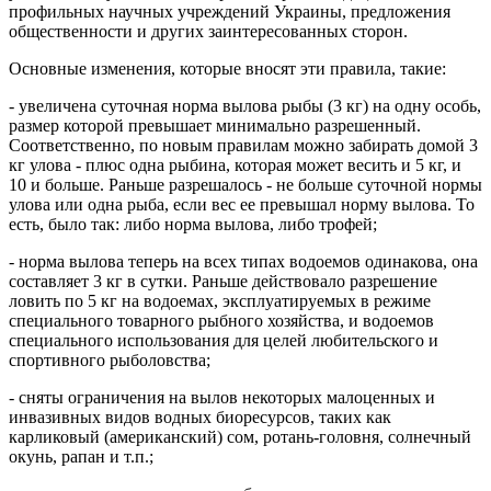
профильных научных учреждений Украины, предложения
общественности и других заинтересованных сторон.
Основные изменения, которые вносят эти правила, такие:
- увеличена суточная норма вылова рыбы (3 кг) на одну особь,
размер которой превышает минимально разрешенный.
Соответственно, по новым правилам можно забирать домой 3
кг улова - плюс одна рыбина, которая может весить и 5 кг, и
10 и больше. Раньше разрешалось - не больше суточной нормы
улова или одна рыба, если вес ее превышал норму вылова. То
есть, было так: либо норма вылова, либо трофей;
- норма вылова теперь на всех типах водоемов одинакова, она
составляет 3 кг в сутки. Раньше действовало разрешение
ловить по 5 кг на водоемах, эксплуатируемых в режиме
специального товарного рыбного хозяйства, и водоемов
специального использования для целей любительского и
спортивного рыболовства;
- сняты ограничения на вылов некоторых малоценных и
инвазивных видов водных биоресурсов, таких как
карликовый (американский) сом, ротань-головня, солнечный
окунь, рапан и т.п.;