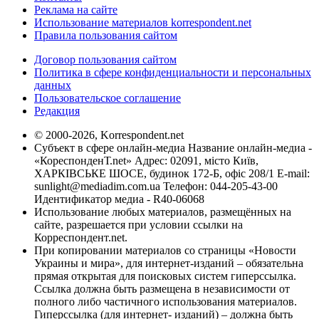
Реклама на сайте
Использование материалов korrespondent.net
Правила пользования сайтом
Договор пользования сайтом
Политика в сфере конфиденциальности и персональных
данных
Пользовательское соглашение
Редакция
© 2000-2026, Korrespondent.net
Субъект в сфере онлайн-медиа Название онлайн-медиа -
«КореспонденТ.net» Адрес: 02091, місто Київ,
ХАРКІВСЬКЕ ШОСЕ, будинок 172-Б, офіс 208/1 E-mail:
sunlight@mediadim.com.ua
Телефон: 044-205-43-00
Идентификатор медиа - R40-06068
Использование любых материалов, размещённых на
сайте, разрешается при условии ссылки на
Корреспондент.net.
При копировании материалов со страницы «Новости
Украины и мира», для интернет-изданий – обязательна
прямая открытая для поисковых систем гиперссылка.
Ссылка должна быть размещена в независимости от
полного либо частичного использования материалов.
Гиперссылка (для интернет- изданий) – должна быть