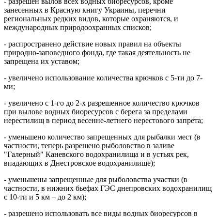
- разрешен вылов всех водных биоресурсов, кроме
занесенных в Красную книгу Украины, перечни
региональных редких видов, которые охраняются, и
международных природоохранных списков;
- распространено действие новых правил на объекты
природно-заповедного фонда, где такая деятельность не
запрещена их уставом;
- увеличено использование количества крючков с 5-ти до 7-
ми;
- увеличено с 1-го до 2-х разрешенное количество крючков
при вылове водных биоресурсов с берега за пределами
нерестилищ в период весенне-летнего нерестового запрета;
- уменьшено количество запрещенных для рыбалки мест (в
частности, теперь разрешено рыболовство в заливе
"Галерный" Каневского водохранилища и в устьях рек,
впадающих в Днестровское водохранилище);
- уменьшены запрещенные для рыболовства участки (в
частности, в нижних бьефах ГЭС днепровских водохранилищ
с 10-ти и 5 км – до 2 км);
- разрешено использовать все виды водных биоресурсов в