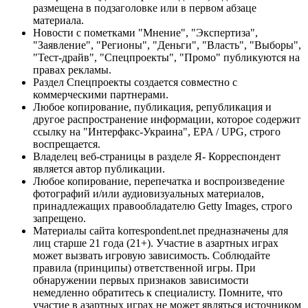
размещена в подзаголовке или в первом абзаце
материала.
Новости с пометками "Мнение", "Экспертиза",
"Заявление", "Регионы", "Деньги", "Власть", "Выборы",
"Тест-драйв", "Спецпроекты", "Промо" публикуются на
правах рекламы.
Раздел Спецпроекты создается совместно с
коммерческими партнерами.
Любое копирование, публикация, републикация и
другое распространение информации, которое содержит
ссылку на "Интерфакс-Украина", EPA / UPG, строго
воспрещается.
Владелец веб-страницы в разделе Я- Корреспондент
является автор публикации.
Любое копирование, перепечатка и воспроизведение
фотографий и/или аудиовизуальных материалов,
принадлежащих правообладателю Getty Images, строго
запрещено.
Материалы сайта korrespondent.net предназначены для
лиц старше 21 года (21+). Участие в азартных играх
может вызвать игровую зависимость. Соблюдайте
правила (принципы) ответственной игры. При
обнаружении первых признаков зависимости
немедленно обратитесь к специалисту. Помните, что
участие в азартных играх не может являться источником