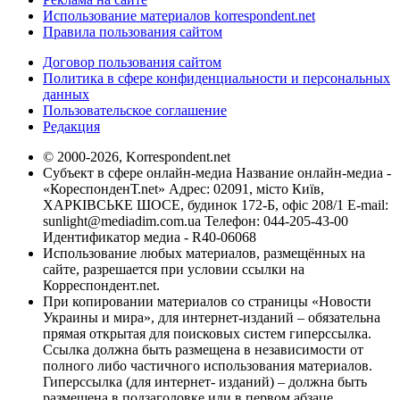
Использование материалов korrespondent.net
Правила пользования сайтом
Договор пользования сайтом
Политика в сфере конфиденциальности и персональных
данных
Пользовательское соглашение
Редакция
© 2000-2026, Korrespondent.net
Субъект в сфере онлайн-медиа Название онлайн-медиа -
«КореспонденТ.net» Адрес: 02091, місто Київ,
ХАРКІВСЬКЕ ШОСЕ, будинок 172-Б, офіс 208/1 E-mail:
sunlight@mediadim.com.ua
Телефон: 044-205-43-00
Идентификатор медиа - R40-06068
Использование любых материалов, размещённых на
сайте, разрешается при условии ссылки на
Корреспондент.net.
При копировании материалов со страницы «Новости
Украины и мира», для интернет-изданий – обязательна
прямая открытая для поисковых систем гиперссылка.
Ссылка должна быть размещена в независимости от
полного либо частичного использования материалов.
Гиперссылка (для интернет- изданий) – должна быть
размещена в подзаголовке или в первом абзаце