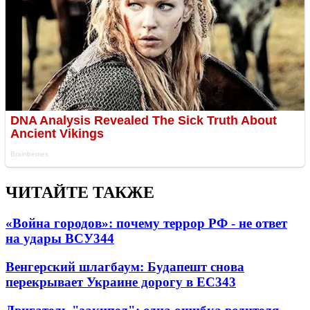
ЧИТАЙТЕ ТАКЖЕ
«Война городов»: почему террор РФ - не ответ
на удары ВСУ
344
Венгерский шлагбаум: Будапешт снова
перекрывает Украине дорогу в ЕС
343