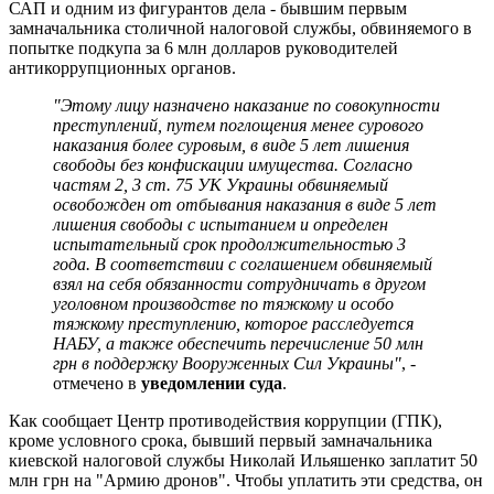
САП и одним из фигурантов дела - бывшим первым
замначальника столичной налоговой службы, обвиняемого в
попытке подкупа за 6 млн долларов руководителей
антикоррупционных органов.
"Этому лицу назначено наказание по совокупности
преступлений, путем поглощения менее сурового
наказания более суровым, в виде 5 лет лишения
свободы без конфискации имущества. Согласно
частям 2, 3 ст. 75 УК Украины обвиняемый
освобожден от отбывания наказания в виде 5 лет
лишения свободы с испытанием и определен
испытательный срок продолжительностью 3
года. В соответствии с соглашением обвиняемый
взял на себя обязанности сотрудничать в другом
уголовном производстве по тяжкому и особо
тяжкому преступлению, которое расследуется
НАБУ, а также обеспечить перечисление 50 млн
грн в поддержку Вооруженных Сил Украины"
, -
отмечено в
уведомлении суда
.
Как сообщает Центр противодействия коррупции (ГПК),
кроме условного срока, бывший первый замначальника
киевской налоговой службы Николай Ильяшенко заплатит 50
млн грн на "Армию дронов". Чтобы уплатить эти средства, он