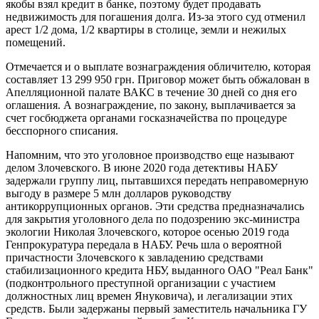
якобы взял кредит в банке, поэтому будет продавать
недвижимость для погашения долга. Из-за этого суд отменил
арест 1/2 дома, 1/2 квартиры в столице, земли и нежилых
помещений.
Отмечается и о выплате вознаграждения обличителю, которая
составляет 13 299 950 грн. Приговор может быть обжалован в
Апелляционной палате ВАКС в течение 30 дней со дня его
оглашения. А вознаграждение, по закону, выплачивается за
счет госбюджета органами госказначейства по процедуре
бесспорного списания.
Напомним, что это уголовное производство еще называют
делом Злочевского. В июне 2020 года детективы НАБУ
задержали группу лиц, пытавшихся передать неправомерную
выгоду в размере 5 млн долларов руководству
антикоррупционных органов. Эти средства предназначались
для закрытия уголовного дела по подозрению экс-министра
экологии Николая Злочевского, которое осенью 2019 года
Генпрокуратура передала в НАБУ. Речь шла о вероятной
причастности Злочевского к завладению средствами
стабилизационного кредита НБУ, выданного ОАО "Реал Банк"
(подконтрольного преступной организации с участием
должностных лиц времен Януковича), и легализации этих
средств. Были задержаны первый заместитель начальника ГУ