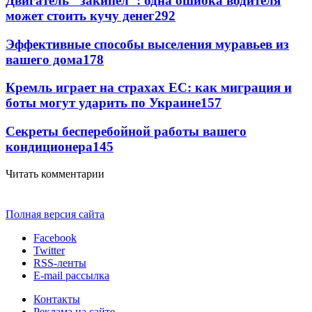
Двигатель "закипел": одна ошибка водителя
может стоить кучу денег
292
Эффективные способы выселения муравьев из
вашего дома
178
Кремль играет на страхах ЕС: как миграция и
боты могут ударить по Украине
157
Секреты бесперебойной работы вашего
кондиционера
145
Читать комментарии
Полная версия сайта
Facebook
Twitter
RSS-ленты
E-mail рассылка
Контакты
Реклама на сайте