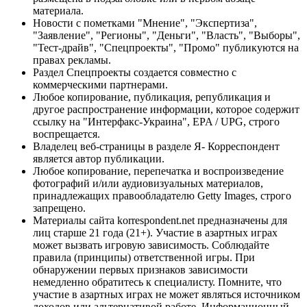
материала.
Новости с пометками "Мнение", "Экспертиза",
"Заявление", "Регионы", "Деньги", "Власть", "Выборы",
"Тест-драйв", "Спецпроекты", "Промо" публикуются на
правах рекламы.
Раздел Спецпроекты создается совместно с
коммерческими партнерами.
Любое копирование, публикация, републикация и
другое распространение информации, которое содержит
ссылку на "Интерфакс-Украина", EPA / UPG, строго
воспрещается.
Владелец веб-страницы в разделе Я- Корреспондент
является автор публикации.
Любое копирование, перепечатка и воспроизведение
фотографий и/или аудиовизуальных материалов,
принадлежащих правообладателю Getty Images, строго
запрещено.
Материалы сайта korrespondent.net предназначены для
лиц старше 21 года (21+). Участие в азартных играх
может вызвать игровую зависимость. Соблюдайте
правила (принципы) ответственной игры. При
обнаружении первых признаков зависимости
немедленно обратитесь к специалисту. Помните, что
участие в азартных играх не может являться источником
доходов или альтернативой работе. Информационный