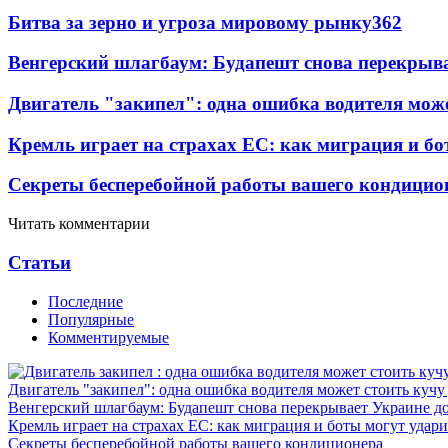
Битва за зерно и угроза мировому рынку
362
Венгерский шлагбаум: Будапешт снова перекрыва
Двигатель "закипел": одна ошибка водителя може
Кремль играет на страхах ЕС: как миграция и бо
Секреты бесперебойной работы вашего кондицио
Читать комментарии
Статьи
Последние
Популярные
Комментируемые
Двигатель "закипел": одна ошибка водителя может стоить кучу
Венгерский шлагбаум: Будапешт снова перекрывает Украине д
Кремль играет на страхах ЕС: как миграция и боты могут удар
Секреты бесперебойной работы вашего кондиционера