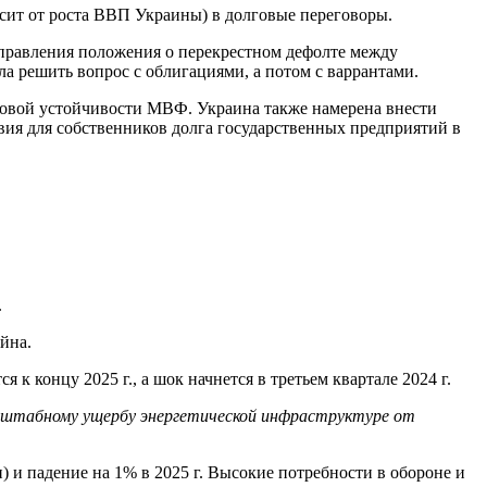
исит от роста ВВП Украины) в долговые переговоры.
правления положения о перекрестном дефолте между
ла решить вопрос с облигациями, а потом с варрантами.
говой устойчивости МВФ. Украина также намерена внести
вия для собственников долга государственных предприятий в
.
йна.
к концу 2025 г., а шок начнется в третьем квартале 2024 г.
сштабному ущербу энергетической инфраструктуре от
) и падение на 1% в 2025 г. Высокие потребности в обороне и