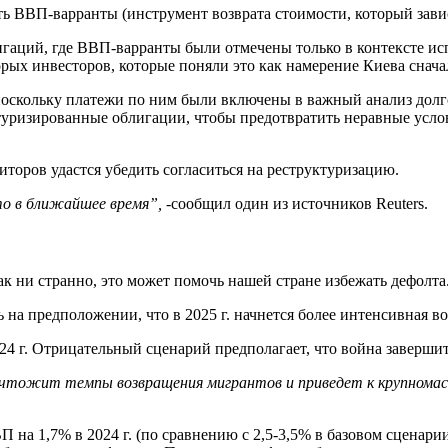
ить ВВП-варранты (инструмент возврата стоимости, который зав
гаций, где ВВП-варранты были отмечены только в контексте ис
рых инвесторов, которые поняли это как намерение Киева снача
поскольку платежи по ним были включены в важный анализ дол
туризированные облигации, чтобы предотвратить неравные усло
торов удастся убедить согласиться на реструктуризацию.
о в ближайшее время
”
, -
сообщил один из источников Reuters.
ни странно, это может помочь нашей стране избежать дефолта
а предположении, что в 2025 г. начнется более интенсивная во
4 г. Отрицательный сценарий предполагает, что война завершится 
ничтожит темпы возвращения мигрантов и приведет к крупнома
на 1,7% в 2024 г. (по сравнению с 2,5-3,5% в базовом сценарии