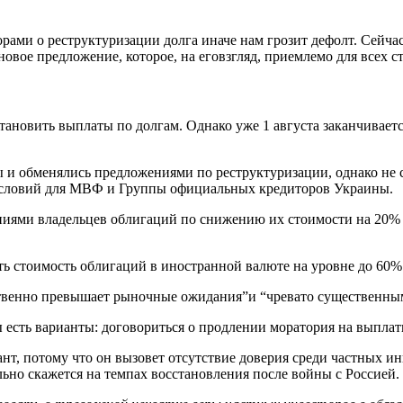
орами о реструктуризации долга иначе нам грозит дефолт. Сейч
овое предложение, которое, на еговзгляд, приемлемо для всех с
тановить выплаты по долгам. Однако уже 1 августа заканчивае
 и обменялись предложениями по реструктуризации, однако не 
словий для МВФ и Группы официальных кредиторов Украины.
ниями владельцев облигаций по снижению их стоимости на 20%
 стоимость облигаций в иностранной валюте на уровне до 60%
твенно превышает рыночные ожидания”и “чревато существенным
 есть варианты: договориться о продлении моратория на выплат
нт, потому что он вызовет отсутствие доверия среди частных и
ельно скажется на темпах восстановления после войны с Россией.