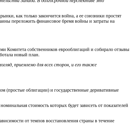
тельства Запада. В долгосрочной перспективе это
ынки, как только закончится война, а ее союзники простят
раины переложить финансовое бремя войны и затраты на
ми Комитета собственников еврооблигаций и собирало отзывы
ботала новый план.
згляд, приемлемо для всех сторон, и его также
ом (простые облигации) и государственные деривативные
номинальная стоимость которых будет зависеть от показателей
ависимости от темпов восстановления страны в течение