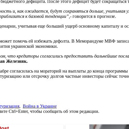
юджетного дефицита. После этого дефицит будет сокращаться т
ость и, как ожидается, будут сохраняться дольше, учитывая у
приблизится к базовой тенденции
”
,
- говорится в прогнозе.
ценарии, учитывая еще больший ущерб основному капиталу и осл
н может помочь ей избежать дефолта. В Меморандуме МВФ записа
вития украинской экономики.
, что кредиторы согласились предоставить дальнейшие послаб
ав Железняк.
екабре согласилась на мораторий на выплаты до конца программ
уктуризацию или отсрочку долгов частные инвесторы сейчас точ
туризация
,
Война в Украине
те Ctrl+Enter, чтобы сообщить об этом редакции.