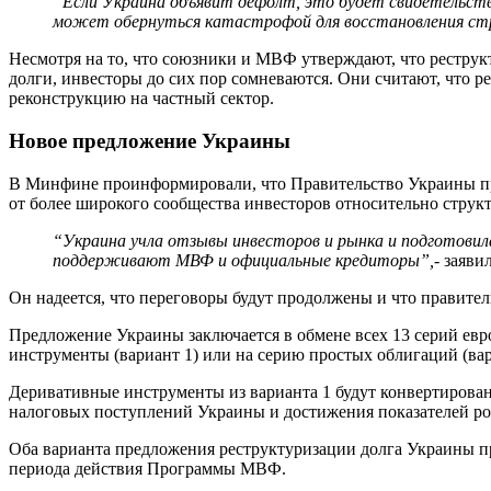
“Если Украина объявит дефолт, это будет свидетельств
может обернуться катастрофой для восстановления ст
Несмотря на то, что союзники и МВФ утверждают, что реструкт
долги, инвесторы до сих пор сомневаются. Они считают, что 
реконструкцию на частный сектор.
Новое предложение Украины
В Минфине проинформировали, что Правительство Украины про
от более широкого сообщества инвесторов относительно струк
“
Украина учла отзывы инвесторов и рынка и подготовила
поддерживают МВФ и официальные кредиторы
”
,
- заяви
Он надеется, что переговоры будут продолжены и что правитель
Предложение Украины заключается в обмене всех 13 серий ев
инструменты (вариант 1) или на серию простых облигаций (вар
Деривативные инструменты из варианта 1 будут конвертированы
налоговых поступлений Украины и достижения показателей р
Оба варианта предложения реструктуризации долга Украины п
периода действия Программы МВФ.