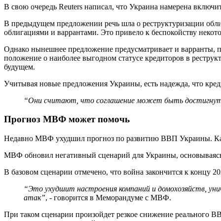
В свою очередь Reuters написал, что Украина намерена включ
В предыдущем предложении речь шла о реструктуризации обли
облигациями и варрантами. Это привело к беспокойству некото
Однако нынешнее предложение предусматривает и варранты, 
положение о наиболее выгодном статусе кредиторов в реструк
будущем.
Учитывая новые предложения Украины, есть надежда, что креди
“
Они считают, что соглашение может быть достигнут
Прогноз МВФ может помочь
Недавно МВФ ухудшил прогноз по развитию ВВП Украины. Как 
МВФ обновил негативный сценарий для Украины, основываясь н
В базовом сценарии отмечено, что война закончится к концу 202
“
Это ухудшит настроения компаний и домохозяйств, у
атак
”
, - говорится в Меморандуме с МВФ.
При таком сценарии произойдет резкое снижение реального ВВП 