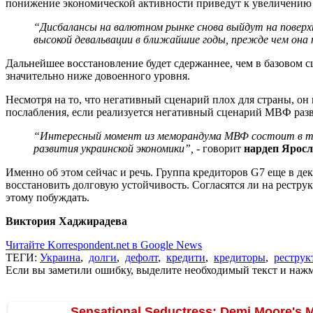
понижение экономической активности приведут к увеличению б
“
Дисбалансы на валютном рынке снова выйдут на поверхн
высокой девальвации в ближайшие годы, прежде чем она 
Дальнейшее восстановление будет сдержаннее, чем в базовом с
значительно ниже довоенного уровня.
Несмотря на то, что негативный сценарий плох для страны, о
послабления, если реализуется негативный сценарий МВФ раз
“
Интересный момент из меморандума МВФ состоит в том
развития украинской экономики
”
, -
говорит
нардеп Яросл
Именно об этом сейчас и речь. Группа кредиторов G7 еще в д
восстановить долговую устойчивость. Согласятся ли на рестр
этому побуждать.
Виктория Хаджирадева
Читайте Korrespondent.net в Google News
ТЕГИ:
Украина
,
долги
,
дефолт
,
кредити
,
кредиторы
,
реструк
Если вы заметили ошибку, выделите необходимый текст и нажми