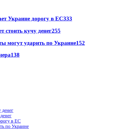
ет Украине дорогу в ЕС
333
т стоить кучу денег
255
ты могут ударить по Украине
152
нера
138
 денег
орогу в ЕС
ить по Украине