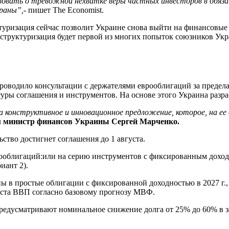
овать о тревожной нехватке веры частных инвесторов в обяза
раны”,
- пишет The Economist.
уризация сейчас позволит Украине снова выйти на финансовые р
реструктуризация будет первой из многих попыток союзников Ук
водило консультации с держателями еврооблигаций за предела
туры соглашения и инструментов. На основе этого Украина разра
 конструктивное и инновационное предложение, которое, на ее в
л
министр финансов Украины Сергей Марченко.
ство достигнет соглашения до 1 августа.
рооблигаций:или на серию инструментов с фиксированным доход
иант 2).
 в простые облигации с фиксированной доходностью в 2027 г., 
оста ВВП согласно базовому прогнозу МВФ.
редусматривают номинальное снижение долга от 25% до 60% в з