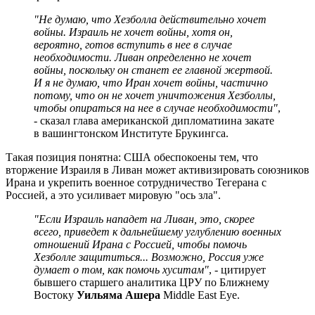
"Не думаю, что Хезболла действительно хочет
войны. Израиль не хочет войны, хотя он,
вероятно, готов вступить в нее в случае
необходимости. Ливан определенно не хочет
войны, поскольку он станет ее главной жертвой.
И я не думаю, что Иран хочет войны, частично
потому, что он не хочет уничтожения Хезболлы,
чтобы опираться на нее в случае необходимости"
,
- сказал глава американской дипломатиина закате
в вашингтонском Институте Брукингса.
Такая позиция понятна: США обеспокоены тем, что
вторжение Израиля в Ливан может активизировать союзников
Ирана и укрепить военное сотрудничество Тегерана с
Россией, а это усиливает мировую "ось зла".
"Если Израиль нападет на Ливан, это, скорее
всего, приведет к дальнейшему углублению военных
отношений Ирана с Россией, чтобы помочь
Хезболле защититься... Возможно, Россия уже
думает о том, как помочь хуситам"
, - цитирует
бывшего старшего аналитика ЦРУ по Ближнему
Востоку
Уильяма Ашера
Middle East Eye.