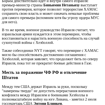
Борьба действительно идет и внутри самого Израиля:
премьер-министр страны
Биньямин Нетаньяху
выступает
против перемирия, которое позволит террористам ХАМАС
сохранить свою власть и может означать немалые проблемы
для самого премьера (вспомним хотя бы угрозу ордера МУС
для него).
В то же время, военное руководство Израиля считает, что
израильская армия нуждается в этом перемирии, чтобы
восстановиться и нарастить военную способность на случай
сухопутной войны с Хезболлой.
Также собеседники NYT говорят, что перемирие с ХАМАС
могло бы способствовать достижению соглашения с
Хезболлой, которая заявляет, что продолжит бить по северу
Израиля, пока тот не прекратит боевые действия в Газе.
Месть за поражение ЧФ РФ и отвлечение
Штатов
Между тем США держат Израиль за руки, поскольку
"намерены твердо" не допустить перерастания военного
конфликта между Израилем и боевиками Хезболлы в
полномасштабную войну на юге Ливана, - заметил 2 июля
госсекретарь США
Энтони Блинкен
.