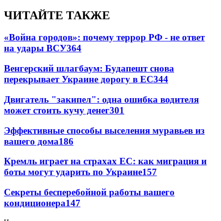
ЧИТАЙТЕ ТАКЖЕ
«Война городов»: почему террор РФ - не ответ
на удары ВСУ
364
Венгерский шлагбаум: Будапешт снова
перекрывает Украине дорогу в ЕС
344
Двигатель "закипел": одна ошибка водителя
может стоить кучу денег
301
Эффективные способы выселения муравьев из
вашего дома
186
Кремль играет на страхах ЕС: как миграция и
боты могут ударить по Украине
157
Секреты бесперебойной работы вашего
кондиционера
147