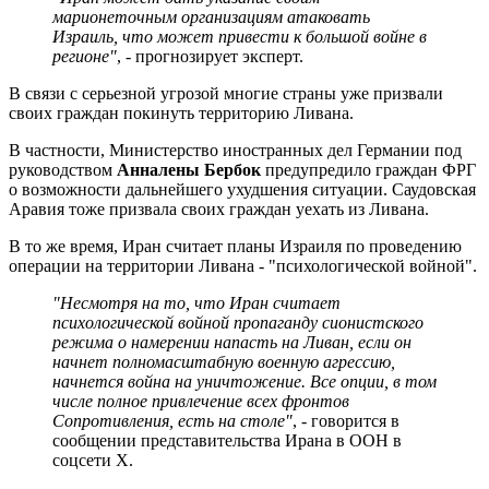
марионеточным организациям атаковать
Израиль, что может привести к большой войне в
регионе"
, - прогнозирует эксперт.
В связи с серьезной угрозой многие страны уже призвали
своих граждан покинуть территорию Ливана.
В частности, Министерство иностранных дел Германии под
руководством
Анналены Бербок
предупредило граждан ФРГ
о возможности дальнейшего ухудшения ситуации. Саудовская
Аравия тоже призвала своих граждан уехать из Ливана.
В то же время, Иран считает планы Израиля по проведению
операции на территории Ливана - "психологической войной".
"Несмотря на то, что Иран считает
психологической войной пропаганду сионистского
режима о намерении напасть на Ливан, если он
начнет полномасштабную военную агрессию,
начнется война на уничтожение. Все опции, в том
числе полное привлечение всех фронтов
Сопротивления, есть на столе"
, - говорится в
сообщении представительства Ирана в ООН в
соцсети X.