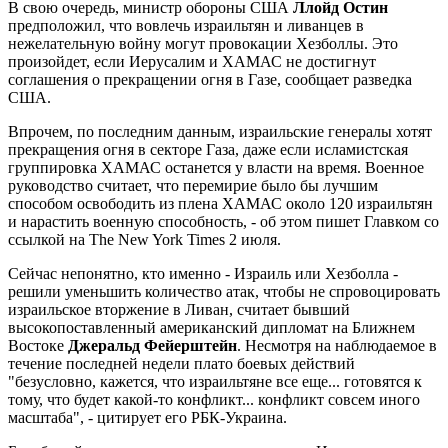
В свою очередь, министр обороны США
Ллойд Остин
предположил, что вовлечь израильтян и ливанцев в
нежелательную войну могут провокации Хезболлы. Это
произойдет, если Иерусалим и ХАМАС не достигнут
соглашения о прекращении огня в Газе, сообщает разведка
США.
Впрочем, по последним данным, израильские генералы хотят
прекращения огня в секторе Газа, даже если исламистская
группировка ХАМАС останется у власти на время. Военное
руководство считает, что перемирие было бы лучшим
способом освободить из плена ХАМАС около 120 израильтян
и нарастить военную способность, - об этом пишет Главком со
ссылкой на The New York Times 2 июля.
Сейчас непонятно, кто именно - Израиль или Хезболла -
решили уменьшить количество атак, чтобы не спровоцировать
израильское вторжение в Ливан, считает бывший
высокопоставленный американский дипломат на Ближнем
Востоке
Джеральд Фейерштейн
. Несмотря на наблюдаемое в
течение последней недели плато боевых действий
"безусловно, кажется, что израильтяне все еще... готовятся к
тому, что будет какой-то конфликт... конфликт совсем иного
масштаба", - цитирует его РБК-Украина.