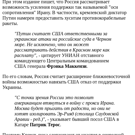
При этом издание пишет, что Россия рассматривает
возможность усиления поддержки так называемой "оси
сопротивления" Ирану. В частности, кремлевский диктатор
Путин намерен предоставить хуситам противокорабельные
ракеты.
"Путин считает США ответственными за
украинские атаки на российские суда в Черном
море. Не исключено, что он может
рассматривать действия в Красном море как
расплату"
, - цитирует УНИАН отставного
командующего Центральным командованием
США генерала
Фрэнка Маккензи
.
По его словам, Россия считает расширение ближневосточной
войны возможностью навязать США отказ от поддержки
Украины.
"С точки зрения России это позволит
американцам втянуться в войну с прокси Ирана.
Москва будет прыгать от радости, но они не
хотят изолировать Эр-Рияд (столица Саудовской
Аравии - ред.)"
, - указывает бывший посол США в
Катаре
Патрик Терос
.
Поэтому Кремль пока сдерживают от участия в очередной