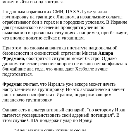
может выйти из-под контроля.
По данным израильских СМИ, ЦАХАЛ уже усилил
группировку на границе с Ливаном, а израильские солдаты
отрабатывают бои в горах и в городских условиях. В Израиле
для гражданского населения проводятся учения по
выживанию в кризисных ситуациях - например, при блэкауте,
что вполне понятно сейчас и украинцам.
При этом, по словам аналитика института национальной
безопасности и сионистской стратегии Мисгав
Ашара
Фредмана
, обостриться ситуация может быстро. Однако
дипломатическое решение вопроса не исключает конфликта в
ближайшие два года, что лишь даст Хезболле лучше
подготовиться.
Фредман
считает, что Израиль уже вскоре может начать
наступлением на группировку. Но это автоматически влечет
риск прямого конфликта с Ираном, поддерживающим
ливанскую группировку.
Однако есть и альтернативный сценарий, "по которому Иран
пытается усовершенствовать свой ядерный потенциал". В
этом случае США поддержит удар по Ирану.
"Иран может дать указание своим