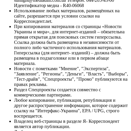
sunlight@mediadim.com.ua
Телефон: 044-205-43-00
Идентификатор медиа - R40-06068
Использование любых материалов, размещённых на
сайте, разрешается при условии ссылки на
Корреспондент.net.
При копировании материалов со страницы «Новости
Украины и мира», для интернет-изданий – обязательна
прямая открытая для поисковых систем гиперссылка.
Ссылка должна быть размещена в независимости от
полного либо частичного использования материалов.
Гиперссылка (для интернет- изданий) – должна быть
размещена в подзаголовке или в первом абзаце
материала.
Новости с пометками "Мнение", "Экспертиза",
"Заявление", "Регионы", "Деньги", "Власть", "Выборы",
"Тест-драйв", "Спецпроекты", "Промо" публикуются на
правах рекламы.
Раздел Спецпроекты создается совместно с
коммерческими партнерами.
Любое копирование, публикация, републикация и
другое распространение информации, которое содержит
ссылку на "Интерфакс-Украина", EPA / UPG, строго
воспрещается.
Владелец веб-страницы в разделе Я- Корреспондент
является автор публикации.