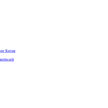
вне Китая
омобилей