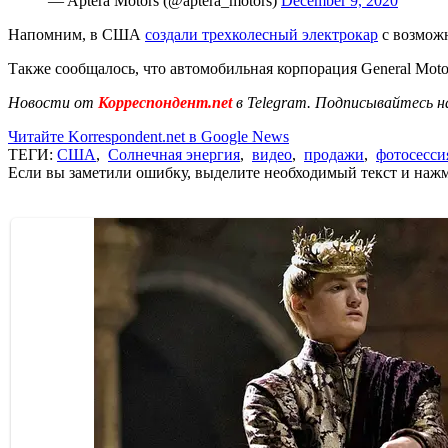
— Aptera Motors (@aptera_motors)
December 9, 2020
Напомним, в США
создали трехколесный электрокар
с возможн
Также сообщалось, что автомобильная корпорация General Mot
Новости от
Корреспондент.net
в Telegram. Подписывайтесь н
Читайте Korrespondent.net в Google News
ТЕГИ:
США
,
Солнечная энергия
,
видео
,
продажи
,
фотосесси
Если вы заметили ошибку, выделите необходимый текст и нажми