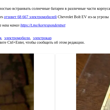
остью встраивать солнечные батареи в различные части корпуса
ors
отзовет 68 667 электромобилей
Chevrolet Bolt EV из-за угрозы
а наш канал
https://t.me/korrespondentnet
я
,
электромобили
,
электрокар
те Ctrl+Enter, чтобы сообщить об этом редакции.