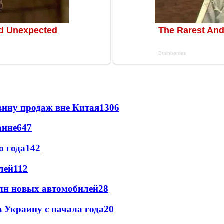
вину продаж вне Китая
1306
аине
647
о года
142
лей
112
млн новых автомобилей
28
в Украину с начала года
20