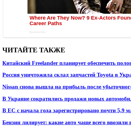
ЧИТАЙТЕ ТАКЖЕ
Китайский Freelander планирует обеспечить поло
Россия уничтожила склад запчастей Toyota в Укр
Nissan снова вышла на прибыль после убыточног
В Украине сократились продажи новых автомоби
В ЕС с начала года зарегистрировано почти 5,9 
Бензин лидирует: какие авто чаще всего ввозили 