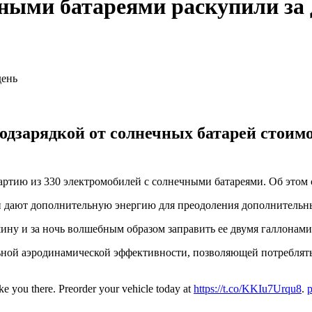
ными батареями раскупили за 
одзарядкой от солнечных батарей стоим
артию из 330 электромобилей с солнечными батареями. Об этом
и дают дополнительную энергию для преодоления дополнительны
ашину и за ночь волшебным образом заправить ее двумя галлонами
ьной аэродинамической эффективности, позволяющей потреблят
ke you there. Preorder your vehicle today at
https://t.co/KKIu7Urqu8
.