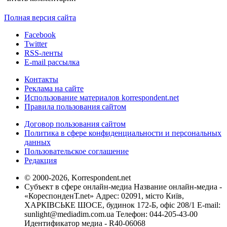
Полная версия сайта
Facebook
Twitter
RSS-ленты
E-mail рассылка
Контакты
Реклама на сайте
Использование материалов korrespondent.net
Правила пользования сайтом
Договор пользования сайтом
Политика в сфере конфиденциальности и персональных
данных
Пользовательское соглашение
Редакция
© 2000-2026, Korrespondent.net
Субъект в сфере онлайн-медиа Название онлайн-медиа -
«КореспонденТ.net» Адрес: 02091, місто Київ,
ХАРКІВСЬКЕ ШОСЕ, будинок 172-Б, офіс 208/1 E-mail:
sunlight@mediadim.com.ua
Телефон: 044-205-43-00
Идентификатор медиа - R40-06068