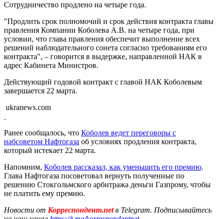
Сотрудничество продлено на четыре года.
"Продлить срок полномочий и срок действия контракта главы
правления Компании Коболева А.В. на четыре года, при
условии, что глава правления обеспечит выполнение всех
решений наблюдательного сонета согласно требованиям его
контракта", – говорится в выдержке, направленной НАК в
адрес Кабинета Министров.
Действующий годовой контракт с главой НАК Коболевым
завершается 22 марта.
ukranews.com
Ранее сообщалось, что
Коболев ведет переговоры с
набсоветом Нафтогаза
об условиях продления контракта,
который истекает 22 марта.
Напомним,
Коболев рассказал, как уменьшить его премию
.
Глава Нафтогаза посоветовал вернуть полученные по
решению Стокгольмского арбитража деньги Газпрому, чтобы
не платить ему премию.
Новости от
Корреспондент.net
в Telegram. Подписывайтесь
на наш канал
https://t.me/korrespondentnet