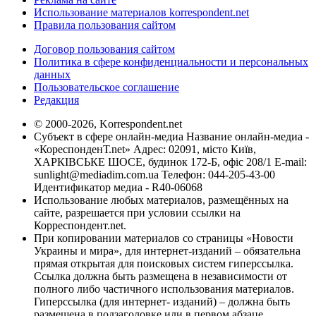
Использование материалов korrespondent.net
Правила пользования сайтом
Договор пользования сайтом
Политика в сфере конфиденциальности и персональных
данных
Пользовательское соглашение
Редакция
© 2000-2026, Korrespondent.net
Субъект в сфере онлайн-медиа Название онлайн-медиа -
«КореспонденТ.net» Адрес: 02091, місто Київ,
ХАРКІВСЬКЕ ШОСЕ, будинок 172-Б, офіс 208/1 E-mail:
sunlight@mediadim.com.ua
Телефон: 044-205-43-00
Идентификатор медиа - R40-06068
Использование любых материалов, размещённых на
сайте, разрешается при условии ссылки на
Корреспондент.net.
При копировании материалов со страницы «Новости
Украины и мира», для интернет-изданий – обязательна
прямая открытая для поисковых систем гиперссылка.
Ссылка должна быть размещена в независимости от
полного либо частичного использования материалов.
Гиперссылка (для интернет- изданий) – должна быть
размещена в подзаголовке или в первом абзаце