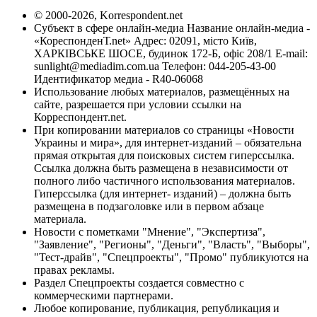
© 2000-2026, Korrespondent.net
Субъект в сфере онлайн-медиа Название онлайн-медиа -
«КореспонденТ.net» Адрес: 02091, місто Київ,
ХАРКІВСЬКЕ ШОСЕ, будинок 172-Б, офіс 208/1 E-mail:
sunlight@mediadim.com.ua
Телефон: 044-205-43-00
Идентификатор медиа - R40-06068
Использование любых материалов, размещённых на
сайте, разрешается при условии ссылки на
Корреспондент.net.
При копировании материалов со страницы «Новости
Украины и мира», для интернет-изданий – обязательна
прямая открытая для поисковых систем гиперссылка.
Ссылка должна быть размещена в независимости от
полного либо частичного использования материалов.
Гиперссылка (для интернет- изданий) – должна быть
размещена в подзаголовке или в первом абзаце
материала.
Новости с пометками "Мнение", "Экспертиза",
"Заявление", "Регионы", "Деньги", "Власть", "Выборы",
"Тест-драйв", "Спецпроекты", "Промо" публикуются на
правах рекламы.
Раздел Спецпроекты создается совместно с
коммерческими партнерами.
Любое копирование, публикация, републикация и