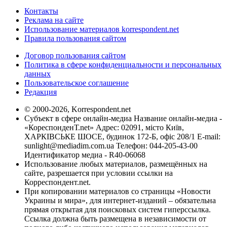
Контакты
Реклама на сайте
Использование материалов korrespondent.net
Правила пользования сайтом
Договор пользования сайтом
Политика в сфере конфиденциальности и персональных
данных
Пользовательское соглашение
Редакция
© 2000-2026, Korrespondent.net
Субъект в сфере онлайн-медиа Название онлайн-медиа -
«КореспонденТ.net» Адрес: 02091, місто Київ,
ХАРКІВСЬКЕ ШОСЕ, будинок 172-Б, офіс 208/1 E-mail:
sunlight@mediadim.com.ua
Телефон: 044-205-43-00
Идентификатор медиа - R40-06068
Использование любых материалов, размещённых на
сайте, разрешается при условии ссылки на
Корреспондент.net.
При копировании материалов со страницы «Новости
Украины и мира», для интернет-изданий – обязательна
прямая открытая для поисковых систем гиперссылка.
Ссылка должна быть размещена в независимости от