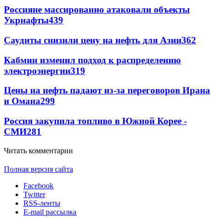
Россияне массированно атаковали объекты
Укрнафты
439
Саудиты снизили цену на нефть для Азии
362
Кабмин изменил подход к распределению
электроэнергии
319
Цены на нефть падают из-за переговоров Ирана
и Омана
299
Россия закупила топливо в Южной Корее -
СМИ
281
Читать комментарии
Полная версия сайта
Facebook
Twitter
RSS-ленты
E-mail рассылка