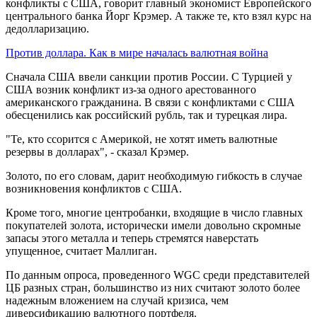
конфликты с США, говорит главный экономист Европейского
центрального банка Йорг Крэмер. А также те, кто взял курс на
дедолларизацию.
Против доллара. Как в мире началась валютная война
Сначала США ввели санкции против России. С Турцией у
США возник конфликт из-за одного арестованного
американского гражданина. В связи с конфликтами с США
обесценились как российский рубль, так и турецкая лира.
"Те, кто ссорится с Америкой, не хотят иметь валютные
резервы в долларах", - сказал Крэмер.
Золото, по его словам, дарит необходимую гибкость в случае
возникновения конфликтов с США.
Кроме того, многие центробанки, входящие в число главных
покупателей золота, исторически имели довольно скромные
запасы этого металла и теперь стремятся наверстать
упущенное, считает Маллиган.
По данным опроса, проведенного WGC среди представителей
ЦБ разных стран, большинство из них считают золото более
надежным вложением на случай кризиса, чем
диверсификацию валютного портфеля.