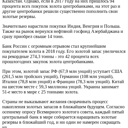
Казахстан. Однако, если в 2017 году на них пришлось 94
процента всех покупок золота центробанками, на этот раз и
другие центробанки решили существенно пополнить свои
золотые резервы.
Значительно нарастили покупки Индия, Венгрия и Польша.
Также на рынок вернулся нефтяной госфонд Азербайджана и
сразу приобрел свыше 14 тонн.
Банк России с огромным отрывом стал крупнейшим
покупателем золота в 2018 году. Его золотой запас увеличился
на рекордные 274,3 тонны - это 42 процента всех
прошлогодних закупок золота центробанками.
При этом, золотой запас РФ (67,9 млн унций) уступает США
(261,5 млн тройских унций), Германии (108 млн унций),
Италии (78,8 млн унций) и Франции (78,3 млн унций). Китай
на шестом месте с 59,3 миллиона унций. Украина занимает
51-е место в мире с 25 тоннами золота.
Страны не выказывают желания сворачивать процесс
накопления золотых запасов в ближайшем будущем. Согласно
осеннему опросу Всемирного золотого совета, каждый пятый
центральный банк в мире собирается наращивать золотые
резервы в ближайший год, и ни один не намерен сокращать
их.