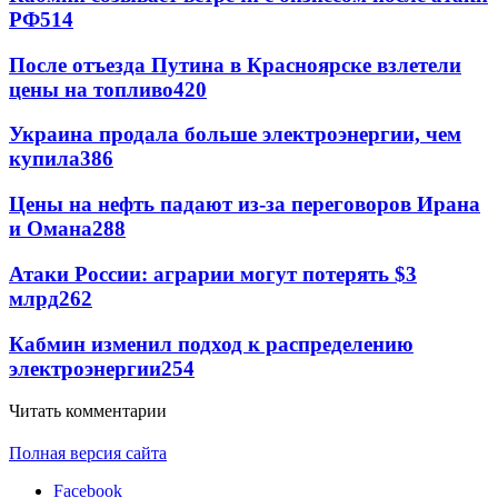
РФ
514
После отъезда Путина в Красноярске взлетели
цены на топливо
420
Украина продала больше электроэнергии, чем
купила
386
Цены на нефть падают из-за переговоров Ирана
и Омана
288
Атаки России: аграрии могут потерять $3
млрд
262
Кабмин изменил подход к распределению
электроэнергии
254
Читать комментарии
Полная версия сайта
Facebook