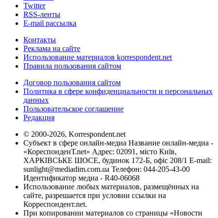
Twitter
RSS-ленты
E-mail рассылка
Контакты
Реклама на сайте
Использование материалов korrespondent.net
Правила пользования сайтом
Договор пользования сайтом
Политика в сфере конфиденциальности и персональных
данных
Пользовательское соглашение
Редакция
© 2000-2026, Korrespondent.net
Субъект в сфере онлайн-медиа Название онлайн-медиа -
«КореспонденТ.net» Адрес: 02091, місто Київ,
ХАРКІВСЬКЕ ШОСЕ, будинок 172-Б, офіс 208/1 E-mail:
sunlight@mediadim.com.ua
Телефон: 044-205-43-00
Идентификатор медиа - R40-06068
Использование любых материалов, размещённых на
сайте, разрешается при условии ссылки на
Корреспондент.net.
При копировании материалов со страницы «Новости