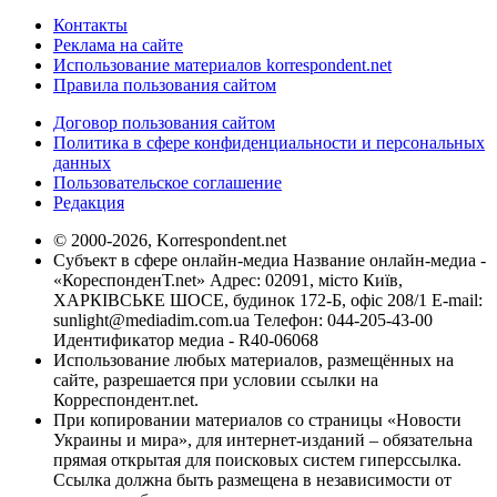
Контакты
Реклама на сайте
Использование материалов korrespondent.net
Правила пользования сайтом
Договор пользования сайтом
Политика в сфере конфиденциальности и персональных
данных
Пользовательское соглашение
Редакция
© 2000-2026, Korrespondent.net
Субъект в сфере онлайн-медиа Название онлайн-медиа -
«КореспонденТ.net» Адрес: 02091, місто Київ,
ХАРКІВСЬКЕ ШОСЕ, будинок 172-Б, офіс 208/1 E-mail:
sunlight@mediadim.com.ua
Телефон: 044-205-43-00
Идентификатор медиа - R40-06068
Использование любых материалов, размещённых на
сайте, разрешается при условии ссылки на
Корреспондент.net.
При копировании материалов со страницы «Новости
Украины и мира», для интернет-изданий – обязательна
прямая открытая для поисковых систем гиперссылка.
Ссылка должна быть размещена в независимости от