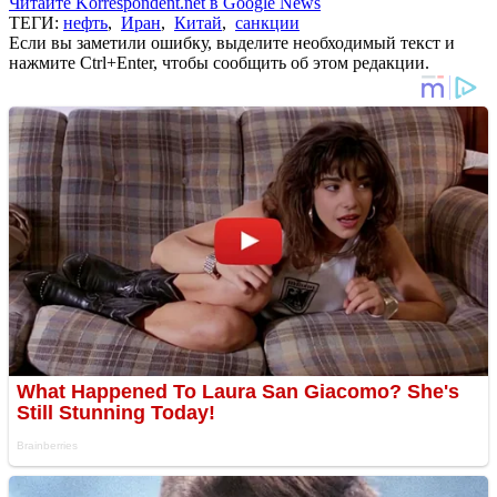
Читайте Korrespondent.net в Google News
ТЕГИ:
нефть
,
Иран
,
Китай
,
санкции
Если вы заметили ошибку, выделите необходимый текст и
нажмите Ctrl+Enter, чтобы сообщить об этом редакции.