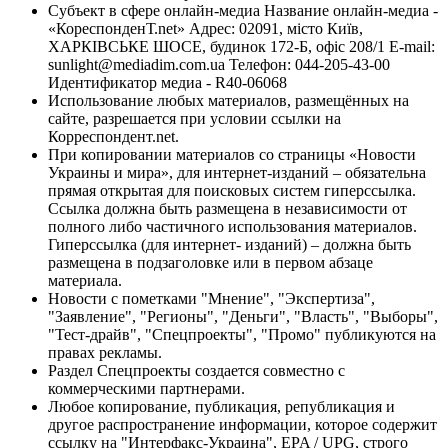
Субъект в сфере онлайн-медиа Название онлайн-медиа -
«КореспонденТ.net» Адрес: 02091, місто Київ,
ХАРКІВСЬКЕ ШОСЕ, будинок 172-Б, офіс 208/1 E-mail:
sunlight@mediadim.com.ua
Телефон: 044-205-43-00
Идентификатор медиа - R40-06068
Использование любых материалов, размещённых на
сайте, разрешается при условии ссылки на
Корреспондент.net.
При копировании материалов со страницы «Новости
Украины и мира», для интернет-изданий – обязательна
прямая открытая для поисковых систем гиперссылка.
Ссылка должна быть размещена в независимости от
полного либо частичного использования материалов.
Гиперссылка (для интернет- изданий) – должна быть
размещена в подзаголовке или в первом абзаце
материала.
Новости с пометками "Мнение", "Экспертиза",
"Заявление", "Регионы", "Деньги", "Власть", "Выборы",
"Тест-драйв", "Спецпроекты", "Промо" публикуются на
правах рекламы.
Раздел Спецпроекты создается совместно с
коммерческими партнерами.
Любое копирование, публикация, републикация и
другое распространение информации, которое содержит
ссылку на "Интерфакс-Украина", EPA / UPG, строго