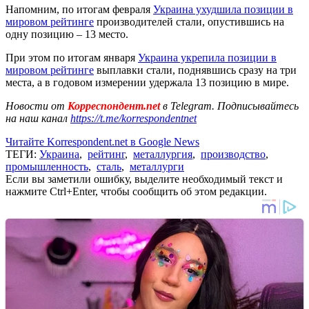
Напомним, по итогам февраля
Украина ухудшила позиции в
мировом рейтинге
производителей стали, опустившись на
одну позицию – 13 место.
При этом по итогам января
Украина укрепила позиции в
мировом рейтинге
выплавки стали, поднявшись сразу на три
места, а в годовом измерении удержала 13 позицию в мире.
Новости от
Корреспондент.net
в Telegram. Подписывайтесь
на наш канал
https://t.me/korrespondentnet
Читайте Korrespondent.net в Google News
ТЕГИ:
Украина
,
рейтинг
,
металлургия
,
производство
,
промышленность
,
сталь
,
металлурги
Если вы заметили ошибку, выделите необходимый текст и
нажмите Ctrl+Enter, чтобы сообщить об этом редакции.