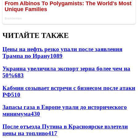
ЧИТАЙТЕ ТАКЖЕ
Цены на нефть резко упали после заявления
Трампа по Ирану
1089
Украина увеличила экспорт зерна более чем на
50%
683
Кабмин созывает встречи с бизнесом после атаки
РФ
510
Запасы газа в Европе упали до исторического
минимума
430
После отъезда Путина в Красноярске взлетели
цены на топливо
417