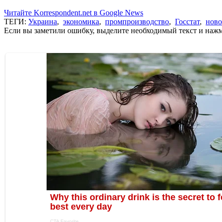
Читайте Korrespondent.net в Google News
ТЕГИ:
Украина
,
экономика
,
промпроизводство
,
Госстат
,
ново
Если вы заметили ошибку, выделите необходимый текст и нажми