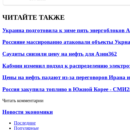
ЧИТАЙТЕ ТАКЖЕ
Украина подготовила к зиме пять энергоблоков 
Россияне массированно атаковали объекты Укрн
Саудиты снизили цену на нефть для Азии
362
Кабмин изменил подход к распределению электро
Цены на нефть падают из-за переговоров Ирана 
Россия закупила топливо в Южной Корее - СМИ
2
Читать комментарии
Новости экономики
Последние
Популярные