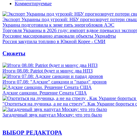
Комментируемые
Экспорт Украины под угрозой: НБУ прогнозирует потери свыш
Украина подготовила к зиме пять энергоблоков АЭС
Торговля Украины в 2026 году: импорт вдвое превысил экспор
Россияне массированно атаковали объекты Укрнафты
Россия закупила топливо в Южной Корее - СМИ
Сюжеты
Итоги 08.08: Patriot будет и минус два НПЗ
Итоги 07.08: "Адские" санкции и "парад" дронов
Адские санкции. Решение Сената США
"Охотиться на лучника, а не на стрелу". Как Украине бороться 
Загадочный звук напугал Москву: что это было
ВЫБОР РЕДАКТОРА