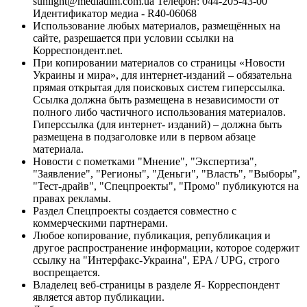
sunlight@mediadim.com.ua
Телефон: 044-205-43-00
Идентификатор медиа - R40-06068
Использование любых материалов, размещённых на
сайте, разрешается при условии ссылки на
Корреспондент.net.
При копировании материалов со страницы «Новости
Украины и мира», для интернет-изданий – обязательна
прямая открытая для поисковых систем гиперссылка.
Ссылка должна быть размещена в независимости от
полного либо частичного использования материалов.
Гиперссылка (для интернет- изданий) – должна быть
размещена в подзаголовке или в первом абзаце
материала.
Новости с пометками "Мнение", "Экспертиза",
"Заявление", "Регионы", "Деньги", "Власть", "Выборы",
"Тест-драйв", "Спецпроекты", "Промо" публикуются на
правах рекламы.
Раздел Спецпроекты создается совместно с
коммерческими партнерами.
Любое копирование, публикация, републикация и
другое распространение информации, которое содержит
ссылку на "Интерфакс-Украина", EPA / UPG, строго
воспрещается.
Владелец веб-страницы в разделе Я- Корреспондент
является автор публикации.