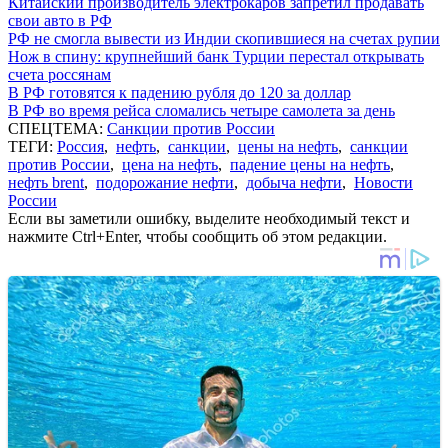
Китайский производитель электрокаров запретил продавать
свои авто в РФ
РФ не смогла вывести из Индии скопившиеся на счетах рупии
Нож в спину: крупнейший банк Турции перестал открывать
счета россянам
В РФ готовятся к падению рубля до 120 за доллар
В РФ во время рейса сломались четыре самолета за день
СПЕЦТЕМА:
Санкции против России
ТЕГИ:
Россия
,
нефть
,
санкции
,
цены на нефть
,
санкции
против России
,
цена на нефть
,
падение цены на нефть
,
нефть brent
,
подорожание нефти
,
добыча нефти
,
Новости
России
Если вы заметили ошибку, выделите необходимый текст и
нажмите Ctrl+Enter, чтобы сообщить об этом редакции.