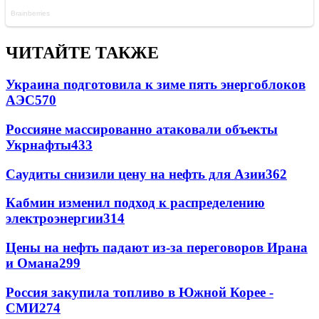
ЧИТАЙТЕ ТАКЖЕ
Украина подготовила к зиме пять энергоблоков
АЭС
570
Россияне массированно атаковали объекты
Укрнафты
433
Саудиты снизили цену на нефть для Азии
362
Кабмин изменил подход к распределению
электроэнергии
314
Цены на нефть падают из-за переговоров Ирана
и Омана
299
Россия закупила топливо в Южной Корее -
СМИ
274