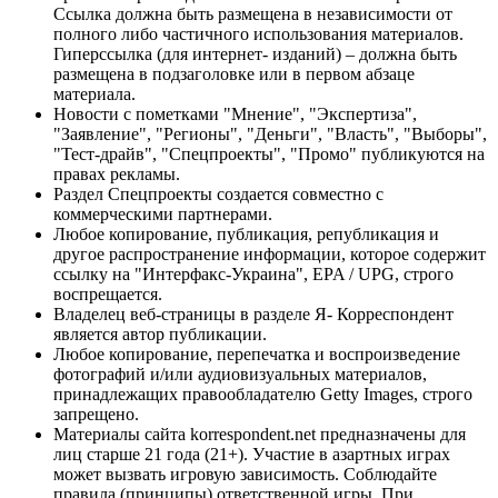
Ссылка должна быть размещена в независимости от
полного либо частичного использования материалов.
Гиперссылка (для интернет- изданий) – должна быть
размещена в подзаголовке или в первом абзаце
материала.
Новости с пометками "Мнение", "Экспертиза",
"Заявление", "Регионы", "Деньги", "Власть", "Выборы",
"Тест-драйв", "Спецпроекты", "Промо" публикуются на
правах рекламы.
Раздел Спецпроекты создается совместно с
коммерческими партнерами.
Любое копирование, публикация, републикация и
другое распространение информации, которое содержит
ссылку на "Интерфакс-Украина", EPA / UPG, строго
воспрещается.
Владелец веб-страницы в разделе Я- Корреспондент
является автор публикации.
Любое копирование, перепечатка и воспроизведение
фотографий и/или аудиовизуальных материалов,
принадлежащих правообладателю Getty Images, строго
запрещено.
Материалы сайта korrespondent.net предназначены для
лиц старше 21 года (21+). Участие в азартных играх
может вызвать игровую зависимость. Соблюдайте
правила (принципы) ответственной игры. При