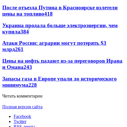
После отъезда Путина в Красноярске взлетели
цены на топливо
418
Украина продала больше электроэнергии, чем
купила
384
Атаки России: аграрии могут потерять $3
млрд
261
Цены на нефть падают из-за переговоров Ирана
и Омана
243
Запасы газа в Европе упали до исторического
минимума
228
Читать комментарии
Полная версия сайта
Facebook
Twitter
RSS-ленты