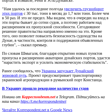
портах в Измаиле, Рени и Усть-Дунайске.
"Нам удалось за последние полгода
увеличить грузооборот
этих портов
с 30 тыс. тонн в месяц до 1,7 млн тонн. Более чем
в 50 раз. И это не предел. Мы видим, что в очередях на вход в
эти порты бывает до сотни судов, а поэтому работаем над
расширением их пропускной способности. Сегодняшнее
решение правительства направлено именно на это. Кроме
того, оно позволит повысить безопасность судоходства на
Дунае, в частности, контроля и поддержания объявленных
глубин", – сказал премьер.
По словам Шмыгаля, благодаря открытию новых пунктов
пропуска и расширению акватории дунайских портов, удастся
"нарастить экспорт и усилить экономическую стабильность".
Ранее сообщалось, что
Украина запускает Дунайский
зерновой путь
. Проект предусматривает транспортировку
украинской агропродукции в румынский порт Констанца.
В Украину прошло рекордное количество судов
Новини от
Корреспондент.net
в Telegram. Підписуйтесь на
наш канал
https://t.me/korrespondentnet
Читайте Korrespondent.net в Google News