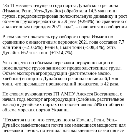
"За 11 месяцев текущего года порты Дунайского региона
(Измаил, Рени, Усть-Дунайск) обработали 14,5 млн тонн
грузов, продемонстрировав положительную динамику и рост
объемов грузопереработки в 2,9 раза (+294%) по сравнению с
аналогичным периодом 2021 года", – говорится в сообщении.
В том числе показатель грузооборота порта Измаил по
сравнению с аналогичным периодом 2021 года составил 7,7
млн тонн (+210,6%), Рени 6,1 млн тонн (+508,3 %), Усть-
Дунайск 662 тыс. тонн (+1314,7%).
Указано, что по объемам перевалки первую позицию в
номенклатуре грузов занимают продовольственные грузы.
Объем экспорта агропродукции (растительное масло,
хлебные) из портов Дунайского региона составил 6,1 млн
тонн, что превышает прошлогодний показатель в 42 раза.
По словам руководителя ГП АМПУ Алексея Вострикова, с
начала года экспорт агропродукции (хлебные, растительное
масло) в дунайских портах составляет около 24% от общего
объема морских портов Украины.
"Несмотря на то, что сегодня порты Измаил, Рени, Усть-
Дунайск задействовали почти все имеющиеся мощности для
перевалки грузов, потенциал для дальнейшего развития все