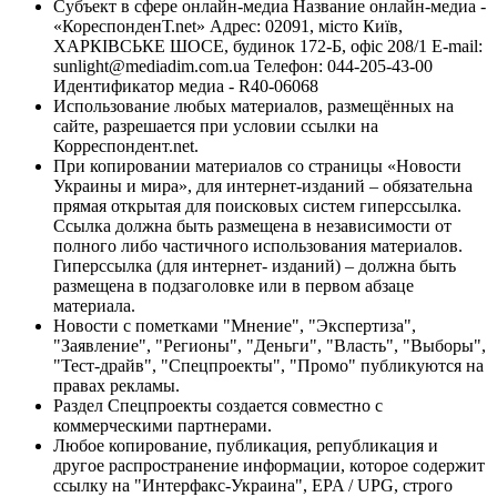
Субъект в сфере онлайн-медиа Название онлайн-медиа -
«КореспонденТ.net» Адрес: 02091, місто Київ,
ХАРКІВСЬКЕ ШОСЕ, будинок 172-Б, офіс 208/1 E-mail:
sunlight@mediadim.com.ua
Телефон: 044-205-43-00
Идентификатор медиа - R40-06068
Использование любых материалов, размещённых на
сайте, разрешается при условии ссылки на
Корреспондент.net.
При копировании материалов со страницы «Новости
Украины и мира», для интернет-изданий – обязательна
прямая открытая для поисковых систем гиперссылка.
Ссылка должна быть размещена в независимости от
полного либо частичного использования материалов.
Гиперссылка (для интернет- изданий) – должна быть
размещена в подзаголовке или в первом абзаце
материала.
Новости с пометками "Мнение", "Экспертиза",
"Заявление", "Регионы", "Деньги", "Власть", "Выборы",
"Тест-драйв", "Спецпроекты", "Промо" публикуются на
правах рекламы.
Раздел Спецпроекты создается совместно с
коммерческими партнерами.
Любое копирование, публикация, републикация и
другое распространение информации, которое содержит
ссылку на "Интерфакс-Украина", EPA / UPG, строго