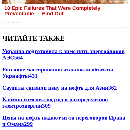
ЧИТАЙТЕ ТАКЖЕ
Украина подготовила к зиме пять энергоблоков
АЭС
564
Россияне массированно атаковали объекты
Укрнафты
431
Саудиты снизили цену на нефть для Азии
362
Кабмин изменил подход к распределению
электроэнергии
309
Цены на нефть падают из-за переговоров Ирана
и Омана
299