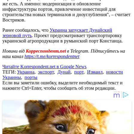
же есть. А именно: модернизация и обновление
инфраструктуры портов, привлечение инвестиций для
строительства новых терминалов и дноуглубления", – считает
Востриков.
Ранее сообщалось, что
Украина запускает Дунайский
зерновой путь
. Проект предусматривает транспортировку
украинской агропродукции в румынский порт Констанца.
Новини від
Корреспондент.net
в Telegram. Підписуйтесь на
наш канал
https://t.me/korrespondentnet
Читайте Korrespondent.net в Google News
ТЕГИ:
Украина
,
экспорт
,
Дунай
,
порт
,
Измаил
,
новости
Украины
,
порты
Если вы заметили ошибку, выделите необходимый текст и
нажмите Ctrl+Enter, чтобы сообщить об этом редакции.