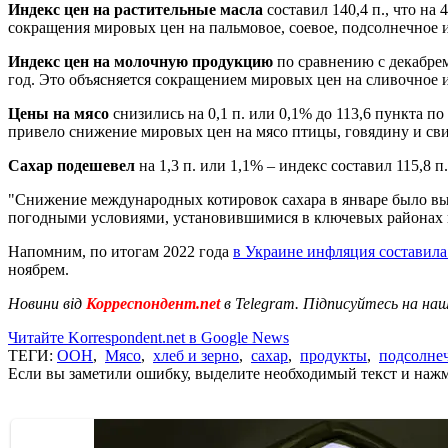
Индекс цен на растительные масла
составил 140,4 п., что на
сокращения мировых цен на пальмовое, соевое, подсолнечное и
Индекс цен на молочную продукцию
по сравнению с декабрем
год. Это объясняется сокращением мировых цен на сливочное и
Цены на мясо
снизились на 0,1 п. или 0,1% до 113,6 пункта п
привело снижение мировых цен на мясо птицы, говядину и св
Сахар подешевел
на 1,3 п. или 1,1% – индекс составил 115,8 
"Снижение международных котировок сахара в январе было вы
погодными условиями, установившимися в ключевых районах 
Напомним, по итогам 2022 года
в Украине инфляция составила
ноябрем.
Новини від
Корреспондент.net
в Telegram. Підписуйтесь на на
Читайте Korrespondent.net в Google News
ТЕГИ:
ООН
,
Мясо
,
хлеб и зерно
,
сахар
,
продукты
,
подсолне
Если вы заметили ошибку, выделите необходимый текст и нажми