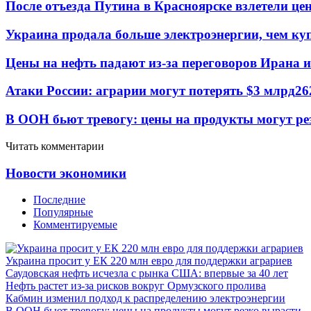
После отъезда Путина в Красноярске взлетели це
Украина продала больше электроэнергии, чем ку
Цены на нефть падают из-за переговоров Ирана 
Атаки России: аграрии могут потерять $3 млрд
26
В ООН бьют тревогу: цены на продукты могут ре
Читать комментарии
Новости экономики
Последние
Популярные
Комментируемые
Украина просит у ЕК 220 млн евро для поддержки аграриев
Саудовская нефть исчезла с рынка США: впервые за 40 лет
Нефть растет из-за рисков вокруг Ормузского пролива
Кабмин изменил подход к распределению электроэнергии
В ООН бьют тревогу: цены на продукты могут резко вырасти