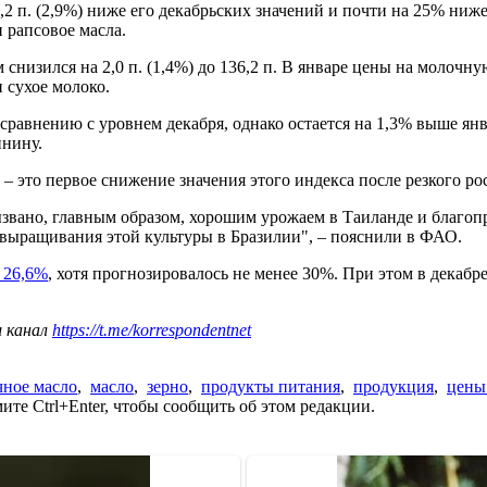
 4,2 п. (2,9%) ниже его декабрьских значений и почти на 25% ни
 рапсовое масла.
 снизился на 2,0 п. (1,4%) до 136,2 п. В январе цены на молоч
 сухое молоко.
о сравнению с уровнем декабря, однако остается на 1,3% выше я
инину.
п. – это первое снижение значения этого индекса после резкого р
звано, главным образом, хорошим урожаем в Таиланде и благопр
выращивания этой культуры в Бразилии", – пояснили в ФАО.
 26,6%
, хотя прогнозировалось не менее 30%. При этом в декаб
ш канал
https://t.me/korrespondentnet
чное масло
,
масло
,
зерно
,
продукты питания
,
продукция
,
цены
те Ctrl+Enter, чтобы сообщить об этом редакции.