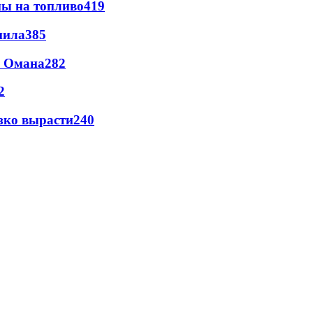
ны на топливо
419
пила
385
и Омана
282
2
зко вырасти
240