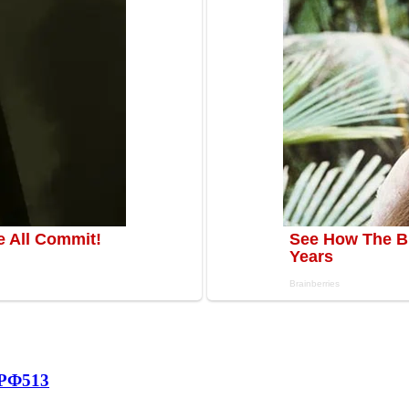
 РФ
513