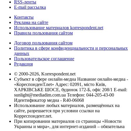
RSS-ленты
E-mail рассылка
Контакты
Реклама на сайте
Использование материалов korrespondent.net
Правила пользования сайтом
Договор пользования сайтом
Политика в сфере конфиденциальности и персональных
данных
Пользовательское соглашение
Редакция
© 2000-2026, Korrespondent.net
Субъект в сфере онлайн-медиа Название онлайн-медиа -
«КореспонденТ.net» Адрес: 02091, місто Київ,
ХАРКІВСЬКЕ ШОСЕ, будинок 172-Б, офіс 208/1 E-mail:
sunlight@mediadim.com.ua
Телефон: 044-205-43-00
Идентификатор медиа - R40-06068
Использование любых материалов, размещённых на
сайте, разрешается при условии ссылки на
Корреспондент.net.
При копировании материалов со страницы «Новости
Украины и мира», для интернет-изданий – обязательна