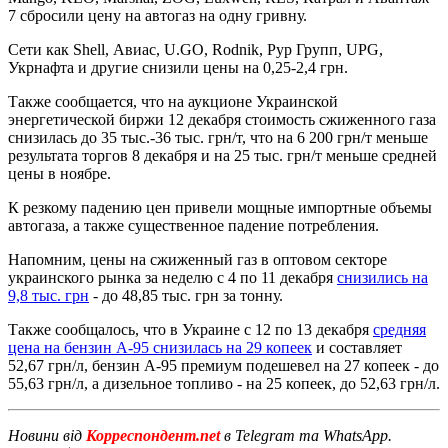
7 сбросили цену на автогаз на одну гривну.
Сети как Shell, Авиас, U.GO, Rodnik, Рур Групп, UPG,
Укрнафта и другие снизили цены на 0,25-2,4 грн.
Также сообщается, что на аукционе Украинской
энергетической биржи 12 декабря стоимость сжиженного газа
снизилась до 35 тыс.-36 тыс. грн/т, что на 6 200 грн/т меньше
результата торгов 8 декабря и на 25 тыс. грн/т меньше средней
цены в ноябре.
К резкому падению цен привели мощные импортные объемы
автогаза, а также существенное падение потребления.
Напомним, цены на сжиженный газ в оптовом секторе
украинского рынка за неделю с 4 по 11 декабря
снизились на
9,8 тыс. грн
- до 48,85 тыс. грн за тонну.
Также сообщалось, что в Украине с 12 по 13 декабря
средняя
цена на бензин А-95 снизилась на 29 копеек
и составляет
52,67 грн/л, бензин А-95 премиум подешевел на 27 копеек - до
55,63 грн/л, а дизельное топливо - на 25 копеек, до 52,63 грн/л.
Новини від
Корреспондент.net
в Telegram та WhatsApp.