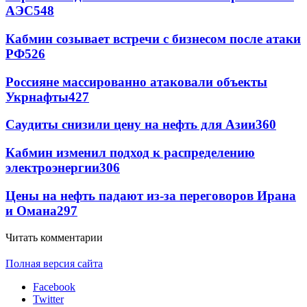
АЭС
548
Кабмин созывает встречи с бизнесом после атаки
РФ
526
Россияне массированно атаковали объекты
Укрнафты
427
Саудиты снизили цену на нефть для Азии
360
Кабмин изменил подход к распределению
электроэнергии
306
Цены на нефть падают из-за переговоров Ирана
и Омана
297
Читать комментарии
Полная версия сайта
Facebook
Twitter