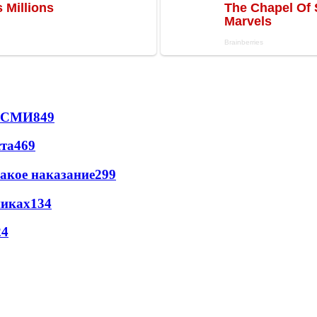
- СМИ
849
ста
469
акое наказание
299
никах
134
24