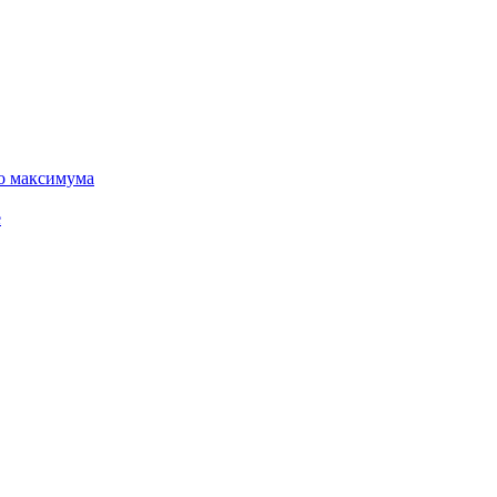
го максимума
е