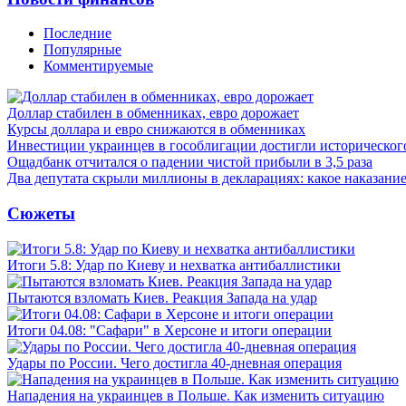
Последние
Популярные
Комментируемые
Доллар стабилен в обменниках, евро дорожает
Курсы доллара и евро снижаются в обменниках
Инвестиции украинцев в гособлигации достигли историческо
Ощадбанк отчитался о падении чистой прибыли в 3,5 раза
Два депутата скрыли миллионы в декларациях: какое наказани
Сюжеты
Итоги 5.8: Удар по Киеву и нехватка антибаллистики
Пытаются взломать Киев. Реакция Запада на удар
Итоги 04.08: "Сафари" в Херсоне и итоги операции
Удары по России. Чего достигла 40-дневная операция
Нападения на украинцев в Польше. Как изменить ситуацию