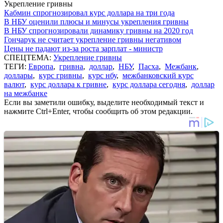
Укрепление гривны
Кабмин спрогнозировал курс доллара на три года
В НБУ оценили плюсы и минусы укрепления гривны
В НБУ спрогнозировали динамику гривны на 2020 год
Гончарук не считает укрепление гривны негативом
Цены не падают из-за роста зарплат - министр
СПЕЦТЕМА:
Укрепление гривны
ТЕГИ:
Европа
,
гривна
,
доллар
,
НБУ
,
Пасха
,
Межбанк
,
доллары
,
курс гривны
,
курс нбу
,
межбанковский курс
валют
,
курс доллара к гривне
,
курс доллара сегодня
,
доллар
на межбанке
Если вы заметили ошибку, выделите необходимый текст и
нажмите Ctrl+Enter, чтобы сообщить об этом редакции.