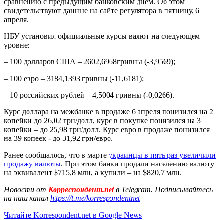
сравнению с предыдущим банковским днем. Об этом
свидетельствуют данные на сайте регулятора в пятницу, 6
апреля.
НБУ установил официальные курсы валют на следующем
уровне:
– 100 долларов США – 2602,6968гривны (-3,9569);
– 100 евро – 3184,1393 гривны (-11,6181);
– 10 российских рублей – 4,5004 гривны (-0,0266).
Курс доллара на межбанке в продаже 6 апреля понизился на 2
копейки до 26,02 грн/долл, курс в покупке понизился на 3
копейки – до 25,98 грн/долл. Курс евро в продаже понизился
на 39 копеек - до 31,92 грн/евро.
Ранее сообщалось, что в марте
украинцы в пять раз увеличили
продажу валюты
. При этом банки продали населению валюту
на эквивалент $715,8 млн, а купили – на $820,7 млн.
Новости от
Корреспондент.net
в Telegram. Подписывайтесь
на наш канал
https://t.me/korrespondentnet
Читайте Korrespondent.net в Google News