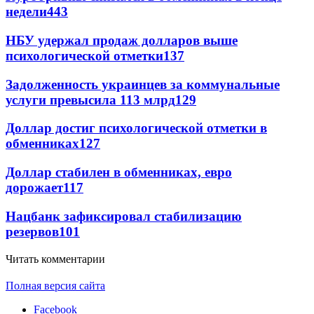
недели
443
НБУ удержал продаж долларов выше
психологической отметки
137
Задолженность украинцев за коммунальные
услуги превысила 113 млрд
129
Доллар достиг психологической отметки в
обменниках
127
Доллар стабилен в обменниках, евро
дорожает
117
Нацбанк зафиксировал стабилизацию
резервов
101
Читать комментарии
Полная версия сайта
Facebook