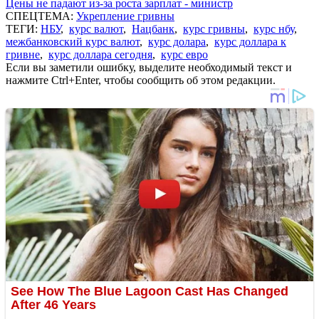
Цены не падают из-за роста зарплат - министр
СПЕЦТЕМА:
Укрепление гривны
ТЕГИ:
НБУ
,
курс валют
,
Нацбанк
,
курс гривны
,
курс нбу
,
межбанковский курс валют
,
курс долара
,
курс доллара к
гривне
,
курс доллара сегодня
,
курс евро
Если вы заметили ошибку, выделите необходимый текст и
нажмите Ctrl+Enter, чтобы сообщить об этом редакции.