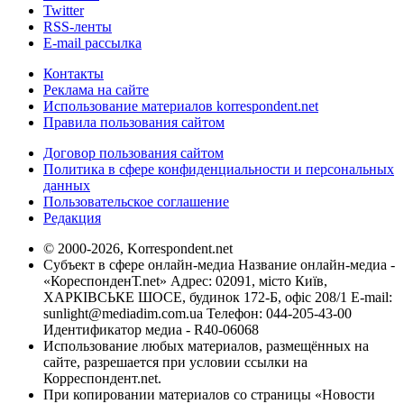
Twitter
RSS-ленты
E-mail рассылка
Контакты
Реклама на сайте
Использование материалов korrespondent.net
Правила пользования сайтом
Договор пользования сайтом
Политика в сфере конфиденциальности и персональных
данных
Пользовательское соглашение
Редакция
© 2000-2026, Korrespondent.net
Субъект в сфере онлайн-медиа Название онлайн-медиа -
«КореспонденТ.net» Адрес: 02091, місто Київ,
ХАРКІВСЬКЕ ШОСЕ, будинок 172-Б, офіс 208/1 E-mail:
sunlight@mediadim.com.ua
Телефон: 044-205-43-00
Идентификатор медиа - R40-06068
Использование любых материалов, размещённых на
сайте, разрешается при условии ссылки на
Корреспондент.net.
При копировании материалов со страницы «Новости