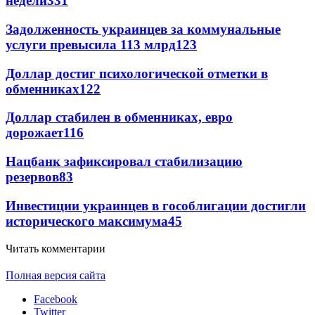
недели
331
Задолженность украинцев за коммунальные
услуги превысила 113 млрд
123
Доллар достиг психологической отметки в
обменниках
122
Доллар стабилен в обменниках, евро
дорожает
116
Нацбанк зафиксировал стабилизацию
резервов
83
Инвестиции украинцев в гособлигации достигли
исторического максимума
45
Читать комментарии
Полная версия сайта
Facebook
Twitter