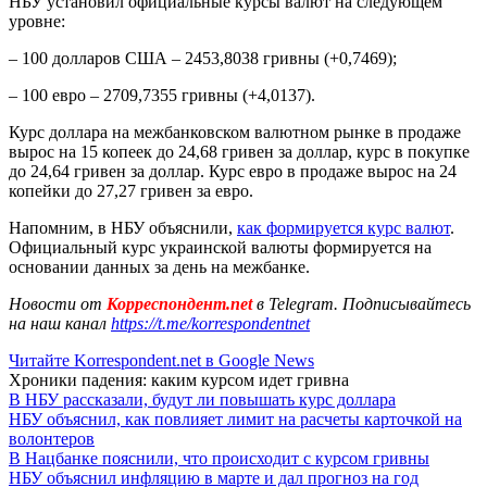
НБУ установил официальные курсы валют на следующем
уровне:
– 100 долларов США – 2453,8038 гривны (+0,7469);
– 100 евро – 2709,7355 гривны (+4,0137).
Курс доллара на межбанковском валютном рынке в продаже
вырос на 15 копеек до 24,68 гривен за доллар, курс в покупке
до 24,64 гривен за доллар. Курс евро в продаже вырос на 24
копейки до 27,27 гривен за евро.
Напомним, в НБУ объяснили,
как формируется курс валют
.
Официальный курс украинской валюты формируется на
основании данных за день на межбанке.
Новости от
Корреспондент.net
в Telegram. Подписывайтесь
на наш канал
https://t.me/korrespondentnet
Читайте Korrespondent.net в Google News
Хроники падения: каким курсом идет гривна
В НБУ рассказали, будут ли повышать курс доллара
НБУ объяснил, как повлияет лимит на расчеты карточкой на
волонтеров
В Нацбанке пояснили, что происходит с курсом гривны
НБУ объяснил инфляцию в марте и дал прогноз на год