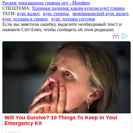
Рисков девальвации гривны нет - Минфин
СПЕЦТЕМА:
Хроники падения: каким курсом идет гривна
ТЕГИ:
курс валют
,
курс гривны
,
межбанковский курс валют
,
курс доллара к гривне
,
курс доллара сегодня
Если вы заметили ошибку, выделите необходимый текст и
нажмите Ctrl+Enter, чтобы сообщить об этом редакции.