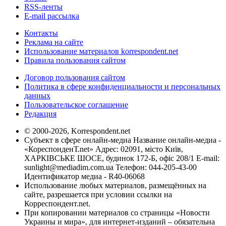
RSS-ленты
E-mail рассылка
Контакты
Реклама на сайте
Использование материалов korrespondent.net
Правила пользования сайтом
Договор пользования сайтом
Политика в сфере конфиденциальности и персональных
данных
Пользовательское соглашение
Редакция
© 2000-2026, Korrespondent.net
Субъект в сфере онлайн-медиа Название онлайн-медиа -
«КореспонденТ.net» Адрес: 02091, місто Київ,
ХАРКІВСЬКЕ ШОСЕ, будинок 172-Б, офіс 208/1 E-mail:
sunlight@mediadim.com.ua
Телефон: 044-205-43-00
Идентификатор медиа - R40-06068
Использование любых материалов, размещённых на
сайте, разрешается при условии ссылки на
Корреспондент.net.
При копировании материалов со страницы «Новости
Украины и мира», для интернет-изданий – обязательна