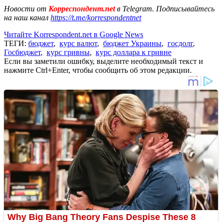
Новости от
Корреспондент.net
в Telegram. Подписывайтесь
на наш канал
https://t.me/korrespondentnet
Читайте Korrespondent.net в Google News
ТЕГИ:
бюджет
,
курс валют
,
бюджет Украины
,
госдолг
,
Госбюджет
,
курс гривны
,
курс доллара к гривне
Если вы заметили ошибку, выделите необходимый текст и
нажмите Ctrl+Enter, чтобы сообщить об этом редакции.