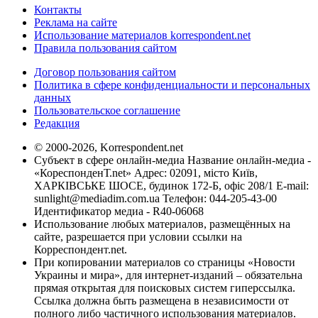
Контакты
Реклама на сайте
Использование материалов korrespondent.net
Правила пользования сайтом
Договор пользования сайтом
Политика в сфере конфиденциальности и персональных
данных
Пользовательское соглашение
Редакция
© 2000-2026, Korrespondent.net
Субъект в сфере онлайн-медиа Название онлайн-медиа -
«КореспонденТ.net» Адрес: 02091, місто Київ,
ХАРКІВСЬКЕ ШОСЕ, будинок 172-Б, офіс 208/1 E-mail:
sunlight@mediadim.com.ua
Телефон: 044-205-43-00
Идентификатор медиа - R40-06068
Использование любых материалов, размещённых на
сайте, разрешается при условии ссылки на
Корреспондент.net.
При копировании материалов со страницы «Новости
Украины и мира», для интернет-изданий – обязательна
прямая открытая для поисковых систем гиперссылка.
Ссылка должна быть размещена в независимости от
полного либо частичного использования материалов.