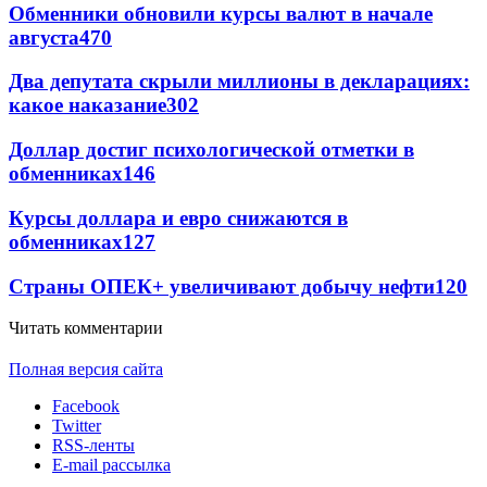
Обменники обновили курсы валют в начале
августа
470
Два депутата скрыли миллионы в декларациях:
какое наказание
302
Доллар достиг психологической отметки в
обменниках
146
Курсы доллара и евро снижаются в
обменниках
127
Страны ОПЕК+ увеличивают добычу нефти
120
Читать комментарии
Полная версия сайта
Facebook
Twitter
RSS-ленты
E-mail рассылка