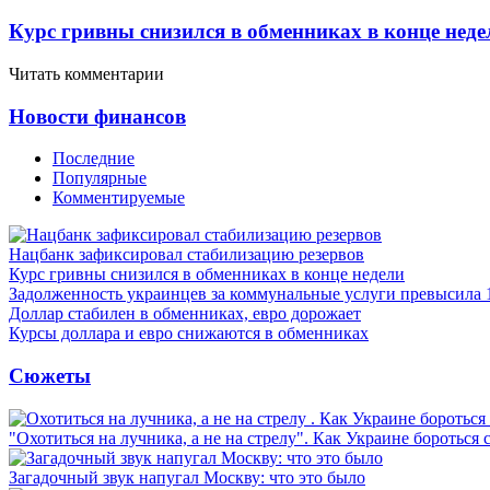
Курс гривны снизился в обменниках в конце неде
Читать комментарии
Новости финансов
Последние
Популярные
Комментируемые
Нацбанк зафиксировал стабилизацию резервов
Курс гривны снизился в обменниках в конце недели
Задолженность украинцев за коммунальные услуги превысила 
Доллар стабилен в обменниках, евро дорожает
Курсы доллара и евро снижаются в обменниках
Сюжеты
"Охотиться на лучника, а не на стрелу". Как Украине бороться 
Загадочный звук напугал Москву: что это было