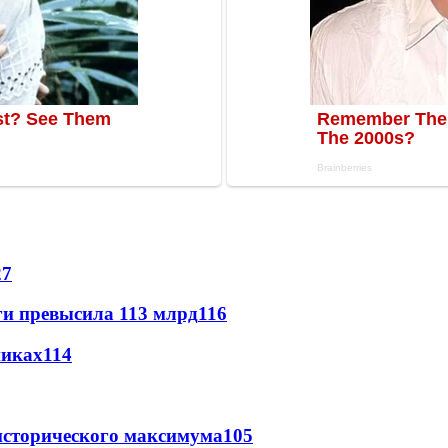
27
ги превысила 113 млрд
116
никах
114
исторического максимума
105