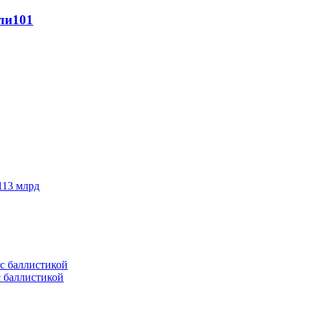
ли
101
113 млрд
с баллистикой