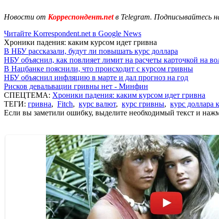
Новости от
Корреспондент.net
в Telegram. Подписывайтесь н
Читайте Korrespondent.net в Google News
Хроники падения: каким курсом идет гривна
В НБУ рассказали, будут ли повышать курс доллара
НБУ объяснил, как повлияет лимит на расчеты карточкой на в
В Нацбанке пояснили, что происходит с курсом гривны
НБУ объяснил инфляцию в марте и дал прогноз на год
Рисков девальвации гривны нет - Минфин
СПЕЦТЕМА:
Хроники падения: каким курсом идет гривна
ТЕГИ:
гривна
,
Fitch
,
курс валют
,
курс гривны
,
курс доллара 
Если вы заметили ошибку, выделите необходимый текст и нажми