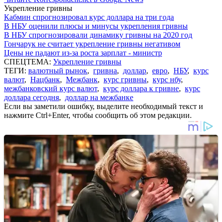
Укрепление гривны
Кабмин спрогнозировал курс доллара на три года
В НБУ оценили плюсы и минусы укрепления гривны
В НБУ спрогнозировали динамику гривны на 2020 год
Гончарук не считает укрепление гривны негативом
Цены не падают из-за роста зарплат - министр
СПЕЦТЕМА:
Укрепление гривны
ТЕГИ:
валютный рынок
,
гривна
,
доллар
,
евро
,
НБУ
,
курс
валют
,
Нацбанк
,
Межбанк
,
курс гривны
,
курс нбу
,
межбанковский курс валют
,
курс доллара к гривне
,
курс
доллара сегодня
,
доллар на межбанке
Если вы заметили ошибку, выделите необходимый текст и
нажмите Ctrl+Enter, чтобы сообщить об этом редакции.