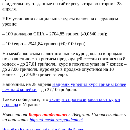
свидетельствуют данные на сайте регулятора во вторник 28
апреля.
НБУ установил официальные курсы валют на следующем
уровне:
– 100 долларов США – 2704,85 гривен (-0,0540 грн);
– 100 евро – 2941,84 гривен (+0,0100 грн).
На межбанковском валютном рынке курс доллара в продаже
по сравнению с закрытием предыдущей сессии снизился на 8
копеек – до 27,01 грн/долл., курс в покупке упал на 7 копеек –
до 27,00 грн/долл. Курс евро в продаже опустился на 10
копеек – до 29,30 гривен за евро.
Напомним, на 28 апреля
Нацбанк укрепил курс гривны более
чем на 4 копейки
– до 27,10 грн/долл.
Также сообщалось, что
эксперт спрогнозировал рост курса
доллара
в Украине.
Новости от
Корреспондент.net
в Telegram. Подписывайтесь
на наш канал
https://t.me/korrespondentnet
Читайте Korrespondent.net в Google News