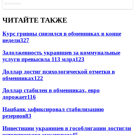
ЧИТАЙТЕ ТАКЖЕ
Курс гривны снизился в обменниках в конце
недели
327
Задолженность украинцев за коммунальные
услуги превысила 113 млрд
123
Доллар достиг психологической отметки в
обменниках
122
Доллар стабилен в обменниках, евро
дорожает
116
Нацбанк зафиксировал стабилизацию
резервов
83
Инвестиции украинцев в гособлигации достигли
исторического максимума
45