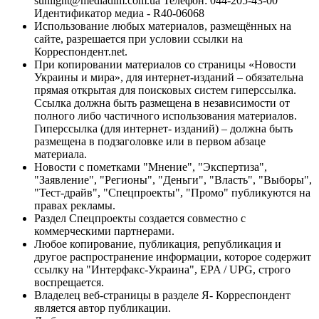
sunlight@mediadim.com.ua
Телефон: 044-205-43-00
Идентификатор медиа - R40-06068
Использование любых материалов, размещённых на
сайте, разрешается при условии ссылки на
Корреспондент.net.
При копировании материалов со страницы «Новости
Украины и мира», для интернет-изданий – обязательна
прямая открытая для поисковых систем гиперссылка.
Ссылка должна быть размещена в независимости от
полного либо частичного использования материалов.
Гиперссылка (для интернет- изданий) – должна быть
размещена в подзаголовке или в первом абзаце
материала.
Новости с пометками "Мнение", "Экспертиза",
"Заявление", "Регионы", "Деньги", "Власть", "Выборы",
"Тест-драйв", "Спецпроекты", "Промо" публикуются на
правах рекламы.
Раздел Спецпроекты создается совместно с
коммерческими партнерами.
Любое копирование, публикация, републикация и
другое распространение информации, которое содержит
ссылку на "Интерфакс-Украина", EPA / UPG, строго
воспрещается.
Владелец веб-страницы в разделе Я- Корреспондент
является автор публикации.