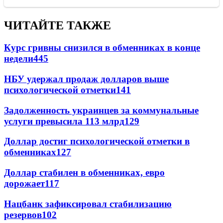
ЧИТАЙТЕ ТАКЖЕ
Курс гривны снизился в обменниках в конце
недели
445
НБУ удержал продаж долларов выше
психологической отметки
141
Задолженность украинцев за коммунальные
услуги превысила 113 млрд
129
Доллар достиг психологической отметки в
обменниках
127
Доллар стабилен в обменниках, евро
дорожает
117
Нацбанк зафиксировал стабилизацию
резервов
102