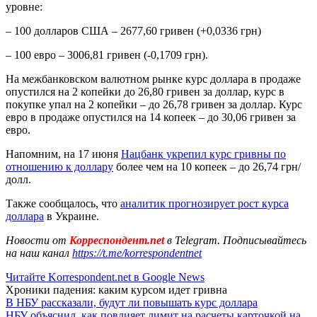
уровне:
– 100 долларов США – 2677,60 гривен (+0,0336 грн)
– 100 евро – 3006,81 гривен (-0,1709 грн).
На межбанковском валютном рынке курс доллара в продаже
опустился на 2 копейки до 26,80 гривен за доллар, курс в
покупке упал на 2 копейки – до 26,78 гривен за доллар. Курс
евро в продаже опустился на 14 копеек – до 30,06 гривен за
евро.
Напомним, на 17 июня
Нацбанк укрепил курс гривны по
отношению к доллару
более чем на 10 копеек – до 26,74 грн/
долл.
Также сообщалось, что
аналитик прогнозирует рост курса
доллара
в Украине.
Новости от
Корреспондент.net
в Telegram. Подписывайтесь
на наш канал
https://t.me/korrespondentnet
Читайте Korrespondent.net в Google News
Хроники падения: каким курсом идет гривна
В НБУ рассказали, будут ли повышать курс доллара
НБУ объяснил, как повлияет лимит на расчеты карточкой на