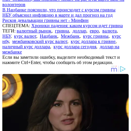
волонтеров
В Нацбанке пояснили, что происходит с курсом гривны
НБУ объяснил инфляцию в марте и дал прогноз на год
Рисков девальвации гривны нет - Минфин
СПЕЦТЕМА:
Хроники падения: каким курсом идет гривна
ТЕГИ:
валютный рынок
,
гривна
,
доллар
,
евро
,
валюта
,
НБУ
,
курс валют
,
Нацбанк
,
Межбанк
,
курс гривны
,
курс
нбу
,
межбанковский курс валют
,
курс доллара к гривне
,
наличный курс доллара
,
курс доллара сегодня
,
доллар на
межбанке
Если вы заметили ошибку, выделите необходимый текст и
нажмите Ctrl+Enter, чтобы сообщить об этом редакции.