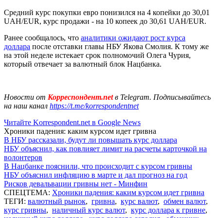
Средний курс покупки евро понизился на 4 копейки до 30,01
UAH/EUR, курс продажи - на 10 копеек до 30,61 UAH/EUR.
Ранее сообщалось, что
аналитики ожидают рост курса
доллара
после отставки главы НБУ Якова Смолия. К тому же
на этой неделе истекает срок полномочий Олега Чурия,
который отвечает за валютный блок Нацбанка.
Новости от
Корреспондент.net
в Telegram. Подписывайтесь
на наш канал
https://t.me/korrespondentnet
Читайте Korrespondent.net в Google News
Хроники падения: каким курсом идет гривна
В НБУ рассказали, будут ли повышать курс доллара
НБУ объяснил, как повлияет лимит на расчеты карточкой на
волонтеров
В Нацбанке пояснили, что происходит с курсом гривны
НБУ объяснил инфляцию в марте и дал прогноз на год
Рисков девальвации гривны нет - Минфин
СПЕЦТЕМА:
Хроники падения: каким курсом идет гривна
ТЕГИ:
валютный рынок
,
гривна
,
курс валют
,
обмен валют
,
курс гривны
,
наличный курс валют
,
курс доллара к гривне
,