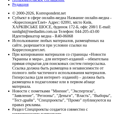
Редакция
© 2000-2026, Korrespondent.net
Субъект в сфере онлайн-медиа Название онлайн-медиа -
«КореспонденТ.net» Адрес: 02091, місто Київ,
ХАРКІВСЬКЕ ШОСЕ, будинок 172-Б, офіс 208/1 E-mail:
sunlight@mediadim.com.ua
Телефон: 044-205-43-00
Идентификатор медиа - R40-06068
Использование любых материалов, размещённых на
сайте, разрешается при условии ссылки на
Корреспондент.net.
При копировании материалов со страницы «Новости
Украины и мира», для интернет-изданий – обязательна
прямая открытая для поисковых систем гиперссылка.
Ссылка должна быть размещена в независимости от
полного либо частичного использования материалов.
Гиперссылка (для интернет- изданий) – должна быть
размещена в подзаголовке или в первом абзаце
материала.
Новости с пометками "Мнение", "Экспертиза",
"Заявление", "Регионы", "Деньги", "Власть", "Выборы",
"Тест-драйв", "Спецпроекты", "Промо" публикуются на
правах рекламы.
Раздел Спецпроекты создается совместно с
коммерческими партнерами.