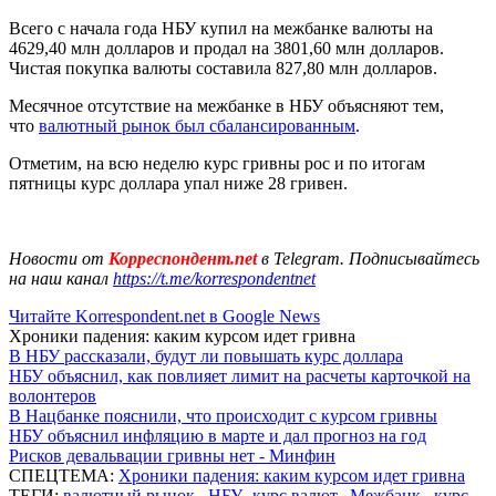
Всего с начала года НБУ купил на межбанке валюты на
4629,40 млн долларов и продал на 3801,60 млн долларов.
Чистая покупка валюты составила 827,80 млн долларов.
Месячное отсутствие на межбанке в НБУ объясняют тем,
что
валютный рынок был сбалансированным
.
Отметим, на всю неделю курс гривны рос и по итогам
пятницы курс доллара упал ниже 28 гривен.
Новости от
Корреспондент.net
в Telegram. Подписывайтесь
на наш канал
https://t.me/korrespondentnet
Читайте Korrespondent.net в Google News
Хроники падения: каким курсом идет гривна
В НБУ рассказали, будут ли повышать курс доллара
НБУ объяснил, как повлияет лимит на расчеты карточкой на
волонтеров
В Нацбанке пояснили, что происходит с курсом гривны
НБУ объяснил инфляцию в марте и дал прогноз на год
Рисков девальвации гривны нет - Минфин
СПЕЦТЕМА:
Хроники падения: каким курсом идет гривна
ТЕГИ:
валютный рынок
,
НБУ
,
курс валют
,
Межбанк
,
курс