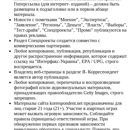
Гиперссылка (для интернет- изданий) – должна быть
размещена в подзаголовке или в первом абзаце
материала.
Новости с пометками "Мнение", "Экспертиза",
"Заявление", "Регионы", "Деньги", "Власть", "Выборы",
"Тест-драйв", "Спецпроекты", "Промо" публикуются на
правах рекламы.
Раздел Спецпроекты создается совместно с
коммерческими партнерами.
Любое копирование, публикация, републикация и
другое распространение информации, которое содержит
ссылку на "Интерфакс-Украина", EPA / UPG, строго
воспрещается.
Владелец веб-страницы в разделе Я- Корреспондент
является автор публикации.
Любое копирование, перепечатка и воспроизведение
фотографий и/или аудиовизуальных материалов,
принадлежащих правообладателю Getty Images, строго
запрещено.
Материалы сайта korrespondent.net предназначены для
лиц старше 21 года (21+). Участие в азартных играх
может вызвать игровую зависимость. Соблюдайте
правила (принципы) ответственной игры. При
обнаружении первых признаков зависимости
немедленно обратитесь к специалисту. Помните, что