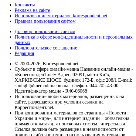
Контакты
Реклама на сайте
Использование материалов korrespondent.net
Правила пользования сайтом
Договор пользования сайтом
Политика в сфере конфиденциальности и персональных
данных
Пользовательское соглашение
Редакция
© 2000-2026, Korrespondent.net
Субъект в сфере онлайн-медиа Название онлайн-медиа -
«КореспонденТ.net» Адрес: 02091, місто Київ,
ХАРКІВСЬКЕ ШОСЕ, будинок 172-Б, офіс 208/1 E-mail:
sunlight@mediadim.com.ua
Телефон: 044-205-43-00
Идентификатор медиа - R40-06068
Использование любых материалов, размещённых на
сайте, разрешается при условии ссылки на
Корреспондент.net.
При копировании материалов со страницы «Новости
Украины и мира», для интернет-изданий – обязательна
прямая открытая для поисковых систем гиперссылка.
Ссылка должна быть размещена в независимости от
полного либо частичного использования материалов.