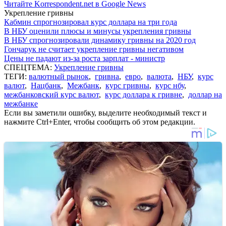
Читайте Korrespondent.net в Google News
Укрепление гривны
Кабмин спрогнозировал курс доллара на три года
В НБУ оценили плюсы и минусы укрепления гривны
В НБУ спрогнозировали динамику гривны на 2020 год
Гончарук не считает укрепление гривны негативом
Цены не падают из-за роста зарплат - министр
СПЕЦТЕМА:
Укрепление гривны
ТЕГИ:
валютный рынок
,
гривна
,
евро
,
валюта
,
НБУ
,
курс
валют
,
Нацбанк
,
Межбанк
,
курс гривны
,
курс нбу
,
межбанковский курс валют
,
курс доллара к гривне
,
доллар на
межбанке
Если вы заметили ошибку, выделите необходимый текст и
нажмите Ctrl+Enter, чтобы сообщить об этом редакции.