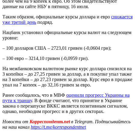
более чем на 9 копеек к евро. Об этом свидетельствуют
данные на сайте НБУ в пятницу, 16 июля.
Таким образом, официальные курсы доллара и евро
снижается
уже третий день
подряд.
Нацбанк установил официальные курсы валют на следующем
уровне:
– 100 долларов США – 2723,01 гривен (-0,0604 грн);
– 100 евро – 3214,10 гривен (-0,0959 грн).
На межбанковском валютном рынке курс доллара снизился на
3 копейки – до 27,25 гривен за доллар, а в покупке упал также
на 3 копейки – до 27,23 гривен за доллар. Курс евро в продаже
упал на 7 копеек – до 32,16 гривен за евро.
Ранее сообщалось, что в МВФ
оценили прогресс Украины на
пути к траншу
. В фонде считают, что принятие в Украине
закона о перезапуске ВККС является позитивным сигналом,
однако, необходим прогресс и в других секторах.
Новости от
Корреспондент.net
в Telegram. Подписывайтесь
на наш канал
https://t.me/korrespondentnet