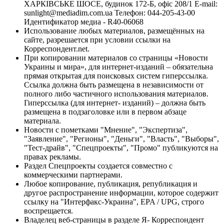
ХАРКІВСЬКЕ ШОСЕ, будинок 172-Б, офіс 208/1 E-mail:
sunlight@mediadim.com.ua
Телефон: 044-205-43-00
Идентификатор медиа - R40-06068
Использование любых материалов, размещённых на
сайте, разрешается при условии ссылки на
Корреспондент.net.
При копировании материалов со страницы «Новости
Украины и мира», для интернет-изданий – обязательна
прямая открытая для поисковых систем гиперссылка.
Ссылка должна быть размещена в независимости от
полного либо частичного использования материалов.
Гиперссылка (для интернет- изданий) – должна быть
размещена в подзаголовке или в первом абзаце
материала.
Новости с пометками "Мнение", "Экспертиза",
"Заявление", "Регионы", "Деньги", "Власть", "Выборы",
"Тест-драйв", "Спецпроекты", "Промо" публикуются на
правах рекламы.
Раздел Спецпроекты создается совместно с
коммерческими партнерами.
Любое копирование, публикация, републикация и
другое распространение информации, которое содержит
ссылку на "Интерфакс-Украина", EPA / UPG, строго
воспрещается.
Владелец веб-страницы в разделе Я- Корреспондент