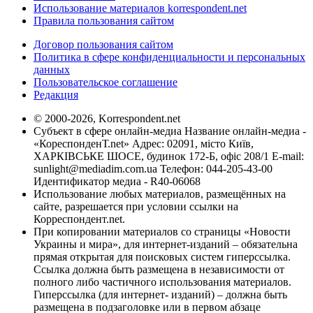
Использование материалов korrespondent.net
Правила пользования сайтом
Договор пользования сайтом
Политика в сфере конфиденциальности и персональных
данных
Пользовательское соглашение
Редакция
© 2000-2026, Korrespondent.net
Субъект в сфере онлайн-медиа Название онлайн-медиа -
«КореспонденТ.net» Адрес: 02091, місто Київ,
ХАРКІВСЬКЕ ШОСЕ, будинок 172-Б, офіс 208/1 E-mail:
sunlight@mediadim.com.ua
Телефон: 044-205-43-00
Идентификатор медиа - R40-06068
Использование любых материалов, размещённых на
сайте, разрешается при условии ссылки на
Корреспондент.net.
При копировании материалов со страницы «Новости
Украины и мира», для интернет-изданий – обязательна
прямая открытая для поисковых систем гиперссылка.
Ссылка должна быть размещена в независимости от
полного либо частичного использования материалов.
Гиперссылка (для интернет- изданий) – должна быть
размещена в подзаголовке или в первом абзаце