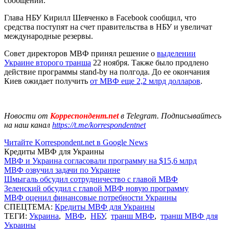
сообщении.
Глава НБУ Кирилл Шевченко в Facebook сообщил, что
средства поступят на счет правительства в НБУ и увеличат
международные резервы.
Совет директоров МВФ принял решение о
выделении
Украине второго транша
22 ноября. Также было продлено
действие программы stand-by на полгода. До ее окончания
Киев ожидает получить
от МВФ еще 2,2 млрд долларов
.
Новости от
Корреспондент.net
в Telegram. Подписывайтесь
на наш канал
https://t.me/korrespondentnet
Читайте Korrespondent.net в Google News
Кредиты МВФ для Украины
МВФ и Украина согласовали программу на $15,6 млрд
МВФ озвучил задачи по Украине
Шмыгаль обсудил сотрудничество с главой МВФ
Зеленский обсудил с главой МВФ новую программу
МВФ оценил финансовые потребности Украины
СПЕЦТЕМА:
Кредиты МВФ для Украины
ТЕГИ:
Украина
,
МВФ
,
НБУ
,
транш МВФ
,
транш МВФ для
Украины