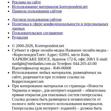
Реклама на сайте
Использование материалов korrespondent.net
Правила пользования сайтом
Договор пользования сайтом
Политика в сфере конфиденциальности и персональных
данных
Пользовательское соглашение
Редакция
© 2000-2026, Korrespondent.net
Субъект в сфере онлайн-медиа Название онлайн-медиа -
«КореспонденТ.net» Адрес: 02091, місто Київ,
ХАРКІВСЬКЕ ШОСЕ, будинок 172-Б, офіс 208/1 E-mail:
sunlight@mediadim.com.ua
Телефон: 044-205-43-00
Идентификатор медиа - R40-06068
Использование любых материалов, размещённых на
сайте, разрешается при условии ссылки на
Корреспондент.net.
При копировании материалов со страницы «Новости
Украины и мира», для интернет-изданий – обязательна
прямая открытая для поисковых систем гиперссылка.
Ссылка должна быть размещена в независимости от
полного либо частичного использования материалов.
Гиперссылка (для интернет- изданий) – должна быть