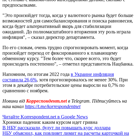
предпосылками.
"Это произойдет тогда, когда у валютного рынка будет больше
возможностей для самосбалансирования и поиска равновесия,
когда будет альтернативный якорь для стабилизации
ожиданий. До полномасштабного вторжения эту роль играла
инфляция", – сказал директор департамента.
По его словам, очень трудно спрогнозировать момент, когда
произойдет переход от фиксированного к плавающему
обменному курсу. "Тем более что, скорее всего, это будет
происходить постепенно", – отметил представитель Нацбанка.
Напомним, по итогам 2022 года
в Украине инфляция
составила 26,6%
, хотя прогнозировалось не менее 30%. При
этом в декабре потребительские цены выросли на 0,7% по
сравнению с ноябрем.
Новини від
Корреспондент.net
в Telegram. Підписуйтесь на
наш канал
https://t.me/korrespondentnet
Читайте Korrespondent.net в Google News
Хроники падения: каким курсом идет гривна
В НБУ рассказали, будут ли повышать курс доллара
НБУ объяснил, как повлияет лимит на расчеты карточкой на