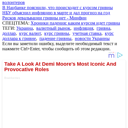
волонтеров
В Нацбанке пояснили, что происходит с курсом гривны
НБУ объяснил инфляцию в марте и дал прогноз на год
Рисков девальвации гривны нет - Минфин
СПЕЦТЕМА:
Хроники падения: каким курсом идет гривна
ТЕГИ:
Украина
,
валютный рынок
,
инфляция
,
гривна
,
доллар
,
курс валют
,
курс гривны
,
учетная ставка
,
курс
доллара к гривне
,
падение гривны
,
новости Украины
Если вы заметили ошибку, выделите необходимый текст и
нажмите Ctrl+Enter, чтобы сообщить об этом редакции.