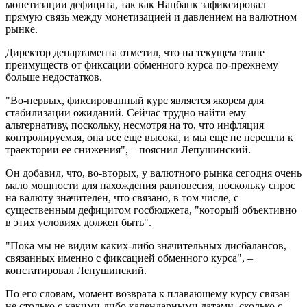
монетизации дефицита, так как Нацбанк зафиксировал
прямую связь между монетизацией и давлением на валютном
рынке.
Директор департамента отметил, что на текущем этапе
преимуществ от фиксации обменного курса по-прежнему
больше недостатков.
"Во-первых, фиксированный курс является якорем для
стабилизации ожиданий. Сейчас трудно найти ему
альтернативу, поскольку, несмотря на то, что инфляция
контролируемая, она все еще высока, и мы еще не перешли к
траектории ее снижения", – пояснил Лепушинский.
Он добавил, что, во-вторых, у валютного рынка сегодня очень
мало мощности для нахождения равновесия, поскольку спрос
на валюту значителен, что связано, в том числе, с
существенным дефицитом госбюджета, "который объективно
в этих условиях должен быть".
"Пока мы не видим каких-либо значительных дисбалансов,
связанных именно с фиксацией обменного курса", –
констатировал Лепушинский.
По его словам, момент возврата к плавающему курсу связан
не столько с какими-либо календарными датами, сколько с