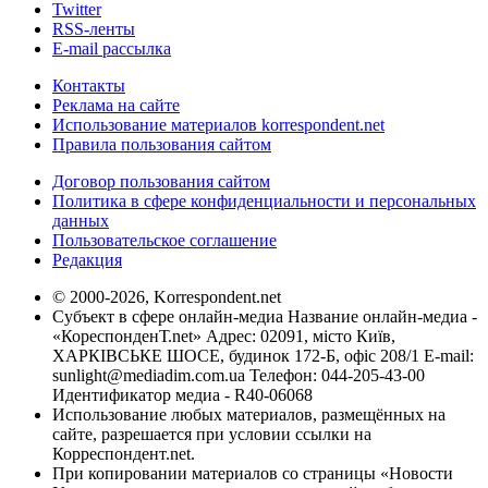
Twitter
RSS-ленты
E-mail рассылка
Контакты
Реклама на сайте
Использование материалов korrespondent.net
Правила пользования сайтом
Договор пользования сайтом
Политика в сфере конфиденциальности и персональных
данных
Пользовательское соглашение
Редакция
© 2000-2026, Korrespondent.net
Субъект в сфере онлайн-медиа Название онлайн-медиа -
«КореспонденТ.net» Адрес: 02091, місто Київ,
ХАРКІВСЬКЕ ШОСЕ, будинок 172-Б, офіс 208/1 E-mail:
sunlight@mediadim.com.ua
Телефон: 044-205-43-00
Идентификатор медиа - R40-06068
Использование любых материалов, размещённых на
сайте, разрешается при условии ссылки на
Корреспондент.net.
При копировании материалов со страницы «Новости