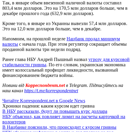
Так, в январе объем ввезенной наличной валюты составил
803,4 млн долларов. Это на 170,5 млн долларов больше, чем в
декабре прошлого года (632,9 млн долларов).
Кроме того, в январе из Украины вывезли 57,4 млн долларов.
Это на 12,0 млн долларов больше, чем в декабре.
Напомним, на прошлой неделе
Нацбанк продал минимум
валюты
с начала года. При этом регулятор сокращает объемы
проданной валюты три недели подряд.
Ранее глава НБУ Андрей Пышный назвал
угрозу для курсовой
стабильности гривны
. По его словам, украинская экономика
имеет колоссальный профицит ликвидности, вызванный
финансированием бюджета войны.
Новини від
Корреспондент.net
в Telegram. Підписуйтесь на
наш канал
https://t.me/korrespondentnet
Читайте Korrespondent.net в Google News
Хроники падения: каким курсом идет гривна
В НБУ рассказали, будут ли повышать курс доллара
НБУ объяснил, как повлияет лимит на расчеты карточкой на
волонтеров
В Нацбанке пояснили, что происходит с курсом гривны