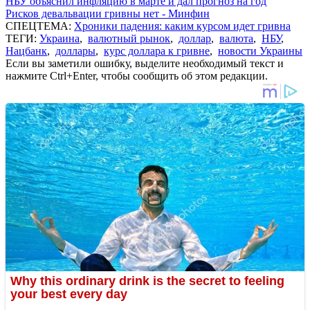
НБУ объяснил инфляцию в марте и дал прогноз на год
Рисков девальвации гривны нет - Минфин
СПЕЦТЕМА:
Хроники падения: каким курсом идет гривна
ТЕГИ:
Украина
,
валютный рынок
,
доллар
,
валюта
,
НБУ
,
Нацбанк
,
доллары
,
курс доллара к гривне
,
новости Украины
Если вы заметили ошибку, выделите необходимый текст и
нажмите Ctrl+Enter, чтобы сообщить об этом редакции.