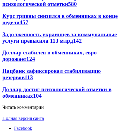
психологической отметки
580
Курс гривны снизился в обменниках в конце
недели
457
Задолженность украинцев за коммунальные
услуги превысила 113 млрд
142
Доллар стабилен в обменниках, евро
дорожает
124
Нацбанк зафиксировал стабилизацию
резервов
113
Доллар достиг психологической отметки в
обменниках
104
Читать комментарии
Полная версия сайта
Facebook