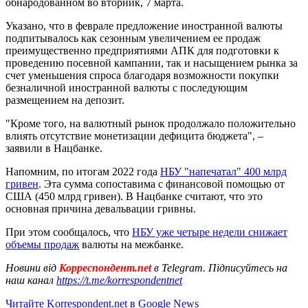
обнародованном во вторник, 7 марта.
Указано, что в феврале предложение иностранной валюты
подпитывалось как сезонным увеличением ее продаж
преимущественно предприятиями АПК для подготовки к
проведению посевной кампании, так и насыщением рынка за
счет уменьшения спроса благодаря возможности покупки
безналичной иностранной валюты с последующим
размещением на депозит.
"Кроме того, на валютный рынок продолжало положительно
влиять отсутствие монетизации дефицита бюджета", –
заявили в Нацбанке.
Напомним, по итогам 2022 года
НБУ "напечатал" 400 млрд
гривен
. Эта сумма сопоставима с финансовой помощью от
США (450 млрд гривен). В Нацбанке считают, что это
основная причина девальвации гривны.
При этом сообщалось, что
НБУ уже четыре недели снижает
объемы продаж
валюты на межбанке.
Новини від
Корреспондент.net
в Telegram. Підписуйтесь на
наш канал
https://t.me/korrespondentnet
Читайте Korrespondent.net в Google News