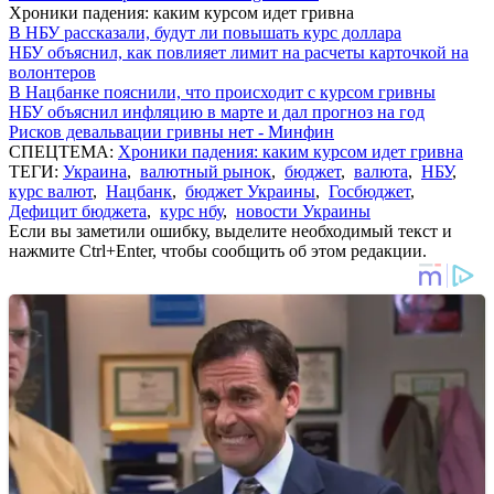
Хроники падения: каким курсом идет гривна
В НБУ рассказали, будут ли повышать курс доллара
НБУ объяснил, как повлияет лимит на расчеты карточкой на
волонтеров
В Нацбанке пояснили, что происходит с курсом гривны
НБУ объяснил инфляцию в марте и дал прогноз на год
Рисков девальвации гривны нет - Минфин
СПЕЦТЕМА:
Хроники падения: каким курсом идет гривна
ТЕГИ:
Украина
,
валютный рынок
,
бюджет
,
валюта
,
НБУ
,
курс валют
,
Нацбанк
,
бюджет Украины
,
Госбюджет
,
Дефицит бюджета
,
курс нбу
,
новости Украины
Если вы заметили ошибку, выделите необходимый текст и
нажмите Ctrl+Enter, чтобы сообщить об этом редакции.