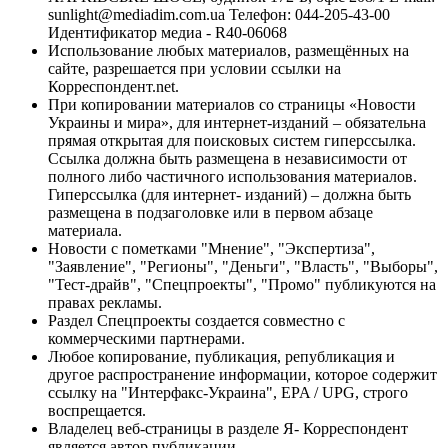
sunlight@mediadim.com.ua
Телефон: 044-205-43-00
Идентификатор медиа - R40-06068
Использование любых материалов, размещённых на
сайте, разрешается при условии ссылки на
Корреспондент.net.
При копировании материалов со страницы «Новости
Украины и мира», для интернет-изданий – обязательна
прямая открытая для поисковых систем гиперссылка.
Ссылка должна быть размещена в независимости от
полного либо частичного использования материалов.
Гиперссылка (для интернет- изданий) – должна быть
размещена в подзаголовке или в первом абзаце
материала.
Новости с пометками "Мнение", "Экспертиза",
"Заявление", "Регионы", "Деньги", "Власть", "Выборы",
"Тест-драйв", "Спецпроекты", "Промо" публикуются на
правах рекламы.
Раздел Спецпроекты создается совместно с
коммерческими партнерами.
Любое копирование, публикация, републикация и
другое распространение информации, которое содержит
ссылку на "Интерфакс-Украина", EPA / UPG, строго
воспрещается.
Владелец веб-страницы в разделе Я- Корреспондент
является автор публикации.