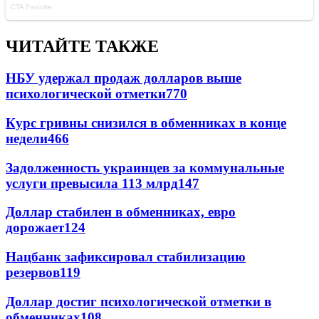
ЧИТАЙТЕ ТАКЖЕ
НБУ удержал продаж долларов выше
психологической отметки
770
Курс гривны снизился в обменниках в конце
недели
466
Задолженность украинцев за коммунальные
услуги превысила 113 млрд
147
Доллар стабилен в обменниках, евро
дорожает
124
Нацбанк зафиксировал стабилизацию
резервов
119
Доллар достиг психологической отметки в
обменниках
108