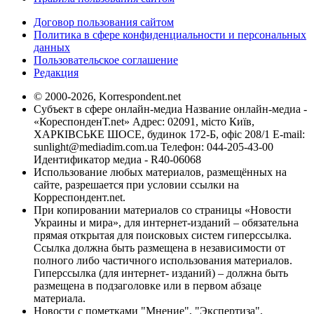
Договор пользования сайтом
Политика в сфере конфиденциальности и персональных
данных
Пользовательское соглашение
Редакция
© 2000-2026, Korrespondent.net
Субъект в сфере онлайн-медиа Название онлайн-медиа -
«КореспонденТ.net» Адрес: 02091, місто Київ,
ХАРКІВСЬКЕ ШОСЕ, будинок 172-Б, офіс 208/1 E-mail:
sunlight@mediadim.com.ua
Телефон: 044-205-43-00
Идентификатор медиа - R40-06068
Использование любых материалов, размещённых на
сайте, разрешается при условии ссылки на
Корреспондент.net.
При копировании материалов со страницы «Новости
Украины и мира», для интернет-изданий – обязательна
прямая открытая для поисковых систем гиперссылка.
Ссылка должна быть размещена в независимости от
полного либо частичного использования материалов.
Гиперссылка (для интернет- изданий) – должна быть
размещена в подзаголовке или в первом абзаце
материала.
Новости с пометками "Мнение", "Экспертиза",