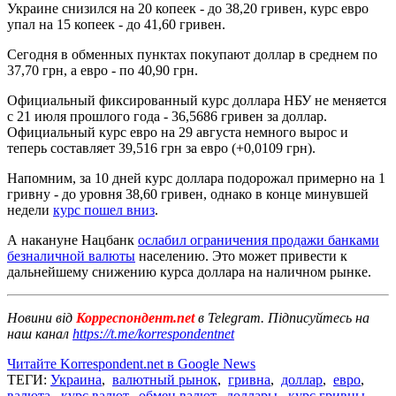
Украине снизился на 20 копеек - до 38,20 гривен, курс евро
упал на 15 копеек - до 41,60 гривен.
Сегодня в обменных пунктах покупают доллар в среднем по
37,70 грн, а евро - по 40,90 грн.
Официальный фиксированный курс доллара НБУ не меняется
с 21 июля прошлого года - 36,5686 гривен за доллар.
Официальный курс евро на 29 августа немного вырос и
теперь составляет 39,516 грн за евро (+0,0109 грн).
Напомним, за 10 дней курс доллара подорожал примерно на 1
гривну - до уровня 38,60 гривен, однако в конце минувшей
недели
курс пошел вниз
.
А накануне Нацбанк
ослабил ограничения продажи банками
безналичной валюты
населению. Это может привести к
дальнейшему снижению курса доллара на наличном рынке.
Новини від
Корреспондент.net
в Telegram. Підписуйтесь на
наш канал
https://t.me/korrespondentnet
Читайте Korrespondent.net в Google News
ТЕГИ:
Украина
,
валютный рынок
,
гривна
,
доллар
,
евро
,
валюта
,
курс валют
,
обмен валют
,
доллары
,
курс гривны
,