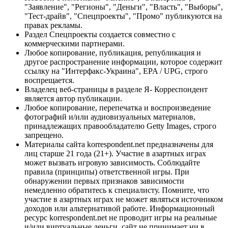
"Заявление", "Регионы", "Деньги", "Власть", "Выборы",
"Тест-драйв", "Спецпроекты", "Промо" публикуются на
правах рекламы.
Раздел Спецпроекты создается совместно с
коммерческими партнерами.
Любое копирование, публикация, републикация и
другое распространение информации, которое содержит
ссылку на "Интерфакс-Украина", EPA / UPG, строго
воспрещается.
Владелец веб-страницы в разделе Я- Корреспондент
является автор публикации.
Любое копирование, перепечатка и воспроизведение
фотографий и/или аудиовизуальных материалов,
принадлежащих правообладателю Getty Images, строго
запрещено.
Материалы сайта korrespondent.net предназначены для
лиц старше 21 года (21+). Участие в азартных играх
может вызвать игровую зависимость. Соблюдайте
правила (принципы) ответственной игры. При
обнаружении первых признаков зависимости
немедленно обратитесь к специалисту. Помните, что
участие в азартных играх не может являться источником
доходов или альтернативой работе. Информационный
ресурс korrespondent.net не проводит игры на реальные
и/или виртуальные деньги, сайт не принимает ни в