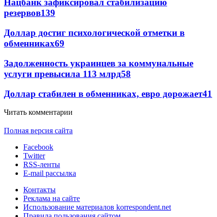
Нацбанк зафиксировал стабилизацию
резервов
139
Доллар достиг психологической отметки в
обменниках
69
Задолженность украинцев за коммунальные
услуги превысила 113 млрд
58
Доллар стабилен в обменниках, евро дорожает
41
Читать комментарии
Полная версия сайта
Facebook
Twitter
RSS-ленты
E-mail рассылка
Контакты
Реклама на сайте
Использование материалов korrespondent.net
Правила пользования сайтом