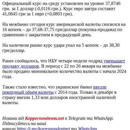
Официальный курс на среду установлен на уровне 37,8746
грн. за 1 доллар (-0,0116 грн.). Курс евро завтра составит
41,0845 грн за 1 евро (+0,0803 грн).
На межбанке сегодня курс американской валюты снизился на
16 копеек – до 37,68-37,75 грн/доллар (покупка-продажа) по
сравнению с закрытием в предыдущий день.
На наличном рынке курс удара упал на 5 копеек – до 38,30
грн/доллар.
Ранее сообщалось, что НБУ четыре недели подряд
уменьшает
продажу долларов
. В период с 22 по 26 января на межбанке
было продано минимальное количество валюты с начала 2024
года.
Также стало известно, что украинские банки
ввезли
рекордный объем валюты
с 2014 года. Только в декабре в
страну ввезли 1,33 млн долларов иностранной наличной
валюты.
Новини від
Корреспондент.net
в Telegram та WhatsApp.
Підписуйтесь на наші
канали
https://t.me/korrespondentnet
та
WhatsApp