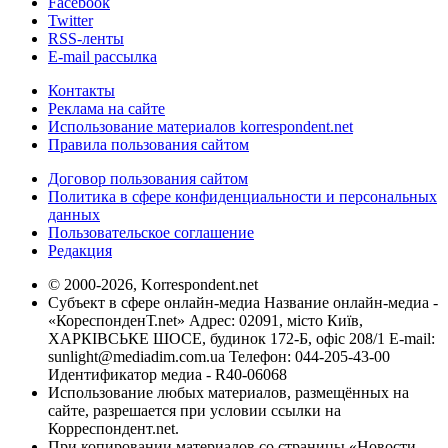
Facebook
Twitter
RSS-ленты
E-mail рассылка
Контакты
Реклама на сайте
Использование материалов korrespondent.net
Правила пользования сайтом
Договор пользования сайтом
Политика в сфере конфиденциальности и персональных
данных
Пользовательское соглашение
Редакция
© 2000-2026, Korrespondent.net
Субъект в сфере онлайн-медиа Название онлайн-медиа -
«КореспонденТ.net» Адрес: 02091, місто Київ,
ХАРКІВСЬКЕ ШОСЕ, будинок 172-Б, офіс 208/1 E-mail:
sunlight@mediadim.com.ua
Телефон: 044-205-43-00
Идентификатор медиа - R40-06068
Использование любых материалов, размещённых на
сайте, разрешается при условии ссылки на
Корреспондент.net.
При копировании материалов со страницы «Новости