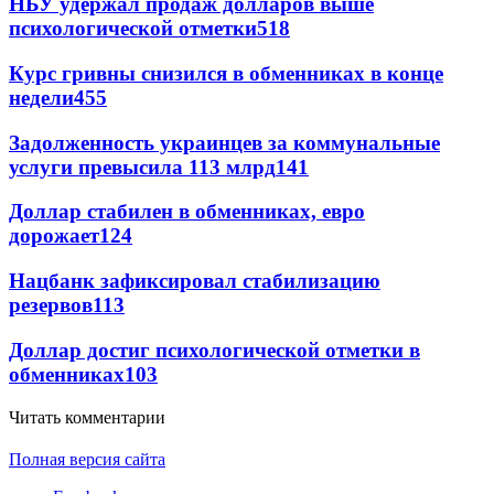
НБУ удержал продаж долларов выше
психологической отметки
518
Курс гривны снизился в обменниках в конце
недели
455
Задолженность украинцев за коммунальные
услуги превысила 113 млрд
141
Доллар стабилен в обменниках, евро
дорожает
124
Нацбанк зафиксировал стабилизацию
резервов
113
Доллар достиг психологической отметки в
обменниках
103
Читать комментарии
Полная версия сайта