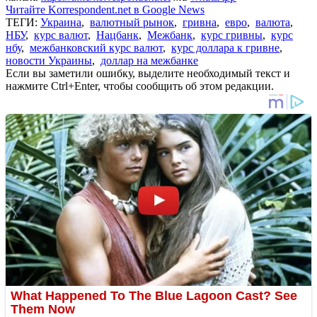
Читайте Korrespondent.net в Google News
ТЕГИ:
Украина
,
валютный рынок
,
гривна
,
евро
,
валюта
,
НБУ
,
курс валют
,
Нацбанк
,
Межбанк
,
курс гривны
,
курс
нбу
,
межбанковский курс валют
,
курс доллара к гривне
,
новости Украины
,
доллар на межбанке
Если вы заметили ошибку, выделите необходимый текст и
нажмите Ctrl+Enter, чтобы сообщить об этом редакции.