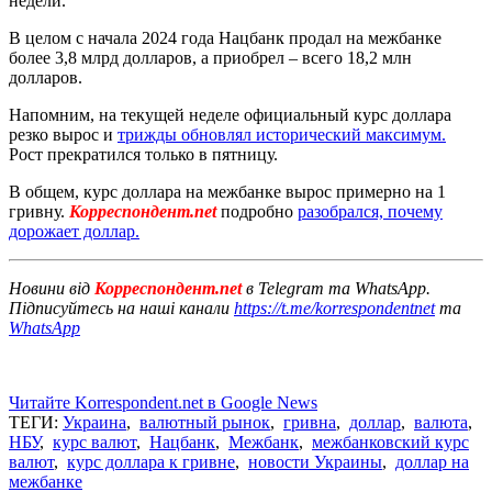
недели.
В целом с начала 2024 года Нацбанк продал на межбанке
более 3,8 млрд долларов, а приобрел – всего 18,2 млн
долларов.
Напомним, на текущей неделе официальный курс доллара
резко вырос и
трижды обновлял исторический максимум.
Рост прекратился только в пятницу.
В общем, курс доллара на межбанке вырос примерно на 1
гривну.
Корреспондент.net
подробно
разобрался, почему
дорожает доллар.
Новини від
Корреспондент.net
в Telegram та WhatsApp.
Підписуйтесь на наші канали
https://t.me/korrespondentnet
та
WhatsApp
Читайте Korrespondent.net в Google News
ТЕГИ:
Украина
,
валютный рынок
,
гривна
,
доллар
,
валюта
,
НБУ
,
курс валют
,
Нацбанк
,
Межбанк
,
межбанковский курс
валют
,
курс доллара к гривне
,
новости Украины
,
доллар на
межбанке