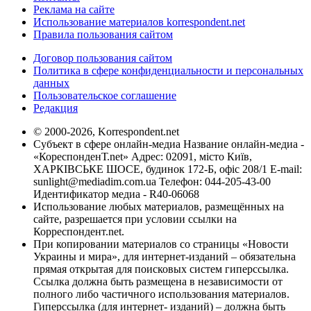
Реклама на сайте
Использование материалов korrespondent.net
Правила пользования сайтом
Договор пользования сайтом
Политика в сфере конфиденциальности и персональных
данных
Пользовательское соглашение
Редакция
© 2000-2026, Korrespondent.net
Субъект в сфере онлайн-медиа Название онлайн-медиа -
«КореспонденТ.net» Адрес: 02091, місто Київ,
ХАРКІВСЬКЕ ШОСЕ, будинок 172-Б, офіс 208/1 E-mail:
sunlight@mediadim.com.ua
Телефон: 044-205-43-00
Идентификатор медиа - R40-06068
Использование любых материалов, размещённых на
сайте, разрешается при условии ссылки на
Корреспондент.net.
При копировании материалов со страницы «Новости
Украины и мира», для интернет-изданий – обязательна
прямая открытая для поисковых систем гиперссылка.
Ссылка должна быть размещена в независимости от
полного либо частичного использования материалов.
Гиперссылка (для интернет- изданий) – должна быть