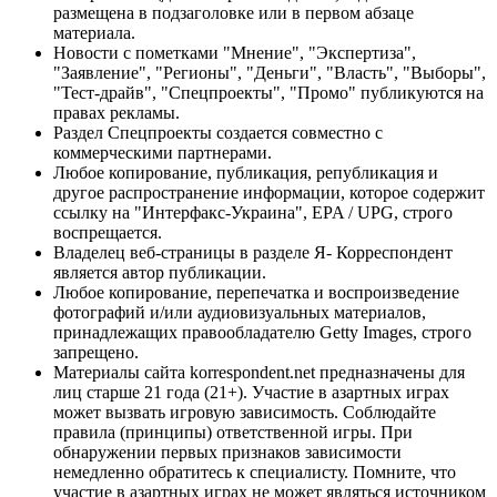
размещена в подзаголовке или в первом абзаце
материала.
Новости с пометками "Мнение", "Экспертиза",
"Заявление", "Регионы", "Деньги", "Власть", "Выборы",
"Тест-драйв", "Спецпроекты", "Промо" публикуются на
правах рекламы.
Раздел Спецпроекты создается совместно с
коммерческими партнерами.
Любое копирование, публикация, републикация и
другое распространение информации, которое содержит
ссылку на "Интерфакс-Украина", EPA / UPG, строго
воспрещается.
Владелец веб-страницы в разделе Я- Корреспондент
является автор публикации.
Любое копирование, перепечатка и воспроизведение
фотографий и/или аудиовизуальных материалов,
принадлежащих правообладателю Getty Images, строго
запрещено.
Материалы сайта korrespondent.net предназначены для
лиц старше 21 года (21+). Участие в азартных играх
может вызвать игровую зависимость. Соблюдайте
правила (принципы) ответственной игры. При
обнаружении первых признаков зависимости
немедленно обратитесь к специалисту. Помните, что
участие в азартных играх не может являться источником