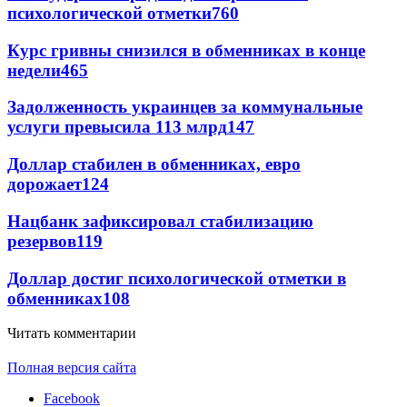
психологической отметки
760
Курс гривны снизился в обменниках в конце
недели
465
Задолженность украинцев за коммунальные
услуги превысила 113 млрд
147
Доллар стабилен в обменниках, евро
дорожает
124
Нацбанк зафиксировал стабилизацию
резервов
119
Доллар достиг психологической отметки в
обменниках
108
Читать комментарии
Полная версия сайта
Facebook