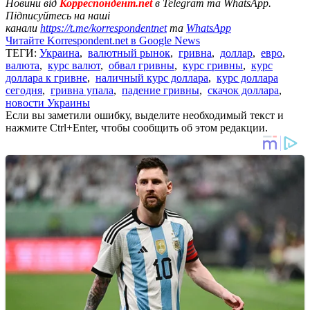
Новини від
Корреспондент.net
в Telegram та WhatsApp.
Підписуйтесь на наші
канали
https://t.me/korrespondentnet
та
WhatsApp
Читайте Korrespondent.net в Google News
ТЕГИ:
Украина
,
валютный рынок
,
гривна
,
доллар
,
евро
,
валюта
,
курс валют
,
обвал гривны
,
курс гривны
,
курс
доллара к гривне
,
наличный курс доллара
,
курс доллара
сегодня
,
гривна упала
,
падение гривны
,
скачок доллара
,
новости Украины
Если вы заметили ошибку, выделите необходимый текст и
нажмите Ctrl+Enter, чтобы сообщить об этом редакции.