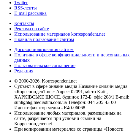
Twitter
RSS-ленты
E-mail рассылка
Контакты
Реклама на сайте
Использование материалов korrespondent.net
Правила пользования сайтом
Договор пользования сайтом
Политика в сфере конфиденциальности и персональных
данных
Пользовательское соглашение
Редакция
© 2000-2026, Korrespondent.net
Субъект в сфере онлайн-медиа Название онлайн-медиа -
«КореспонденТ.net» Адрес: 02091, місто Київ,
ХАРКІВСЬКЕ ШОСЕ, будинок 172-Б, офіс 208/1 E-mail:
sunlight@mediadim.com.ua
Телефон: 044-205-43-00
Идентификатор медиа - R40-06068
Использование любых материалов, размещённых на
сайте, разрешается при условии ссылки на
Корреспондент.net.
При копировании материалов со страницы «Новости