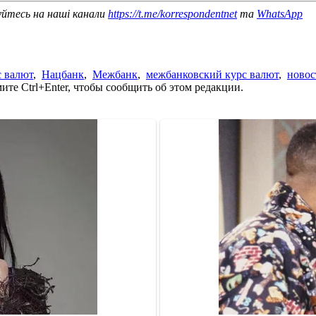
уйтесь на наші канали
https://t.me/korrespondentnet
та
WhatsApp
с валют
,
Нацбанк
,
Межбанк
,
межбанковский курс валют
,
новос
те Ctrl+Enter, чтобы сообщить об этом редакции.