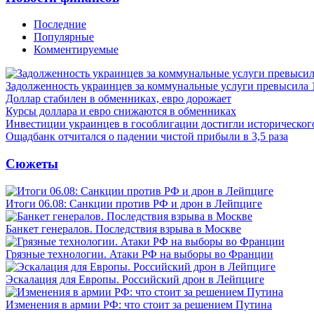
Последние
Популярные
Комментируемые
Задолженность украинцев за коммунальные услуги превысила 
Доллар стабилен в обменниках, евро дорожает
Курсы доллара и евро снижаются в обменниках
Инвестиции украинцев в гособлигации достигли историческо
Ощадбанк отчитался о падении чистой прибыли в 3,5 раза
Сюжеты
Итоги 06.08: Санкции против РФ и дрон в Лейпциге
Банкет генералов. Последствия взрыва в Москве
Грязные технологии. Атаки РФ на выборы во Франции
Эскалация для Европы. Российский дрон в Лейпциге
Изменения в армии РФ: что стоит за решением Путина