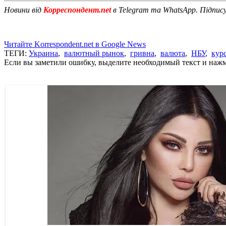
Новини від
Корреспондент.net
в Telegram та WhatsApp. Підпис
Читайте Korrespondent.net в Google News
ТЕГИ:
Украина
,
валютный рынок
,
гривна
,
валюта
,
НБУ
,
кур
Если вы заметили ошибку, выделите необходимый текст и нажми