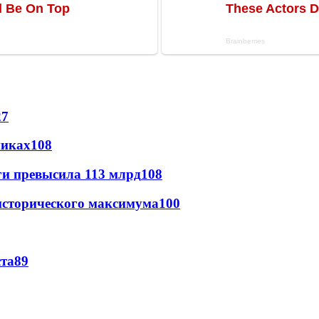
27
никах
108
ги превысила 113 млрд
108
исторического максимума
100
ста
89